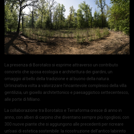
La presenza di Borotalco si esprime attraverso un contributo
concreto che sposa ecologia e architettura dei giardini, un
omaggio al bello della tradizione e al buono della natura.
Un’iniziativa volta a valorizzare l’incantevole complesso della villa
gentilizia, un gioiello architettonico e paesaggistico settecentesco,
alle porte di Milano.
La collaborazione tra Borotalco e Terraforma cresce di anno in
anno, con alberi di carpino che diventano sempre più rigogliosi, con
300 nuove piante che si aggiungono alle precedenti per ricreare
un’oasi di estetica sostenibile: la ricostruzione dell’antico labirinto