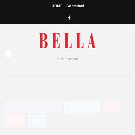
HOME
Contattaci
HOME
»
DIARY
Borotalco sostiene la musica dal
23 al 25 giugno a Villa Arconati –
Bollate
Redazione Bella
0
631 Views
0
- Advertisement -
POSTED ON 24 MAGGIO 2017
0
SHARES
Share On Facebook
Tweet It