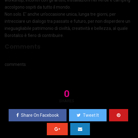
accolgono ospiti da tutto il mondo.
Non solo. E’ anche un’occasione unica, lunga tre giorni, per
intrecciare un dialogo tra passato e futuro, per non disperdere un
ineguagliabile patrimonio di civiltà, creatività e bellezza, al quale
Borotalco è fiero di contribuire.
Comments
comments
0
SHARES
Share On Facebook
Tweet It