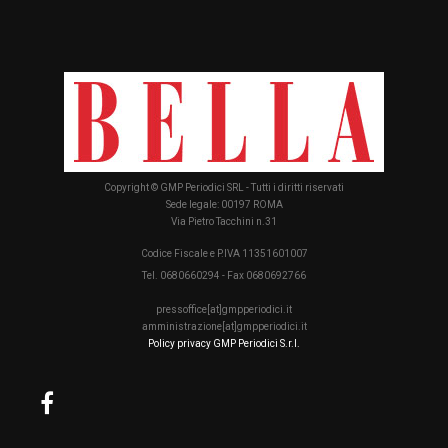
Copyright © GMP Periodici SRL - Tutti i diritti riservati
Sede legale: 00197 ROMA
Via Pietro Tacchini n.31
Codice Fiscale e P.IVA 11351601007
Tel. 0680660294 - Fax 0680692766
pressoffice[at]gmpperiodici.it
amministrazione[at]gmpperiodici.it
Policy privacy GMP Periodici S.r.l.