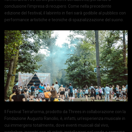
conclusione l’impresa di recupero. Come nella precedente
edizione del festival, il labirinto in fieri sarà godibile al pubblico con
performance artistiche e tecniche di spazializzazione del suono.
Il Festival Terraforma, prodotto da Threes in collaborazione con la
Fondazione Augusto Rancilio, è, infatti, un’esperienza musicale in
cui immergersi totalmente, dove eventi musicali dal vivo,
workshop, incontri con gli artisti, installazioni nel verde e camping