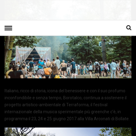
Italiano, ricco di storia, icona del benessere e con il suo profumo
inconfondibile e senza tempo, Borotalco, continua a sostenere il
progetto artistico-ambientale di Terraforma, il festival
internazionale della musica sperimentale più greenche c’è, in
programma il 23, 24 e 25 giugno 2017 alla Villa Arconati di Bollate.