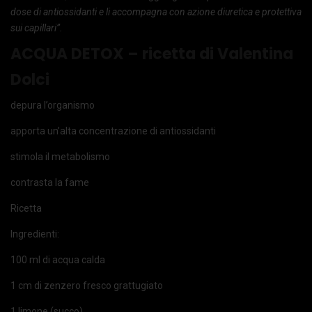
dose di antiossidanti e li accompagna con azione diuretica e protettiva
sui capillari”.
ACQUA DETOX – ricetta di Valentina
Dolci
depura l’organismo
apporta un’alta concentrazione di antiossidanti
stimola il metabolismo
contrasta la fame
Ricetta
Ingredienti:
100 ml di acqua calda
1 cm di zenzero fresco grattugiato
1 limone (succo)