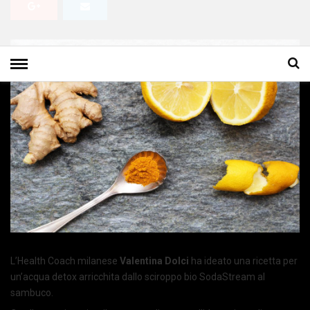
L’Health Coach milanese
Valentina Dolci
ha ideato una ricetta per
un’acqua detox arricchita dallo sciroppo bio SodaStream al
sambuco.