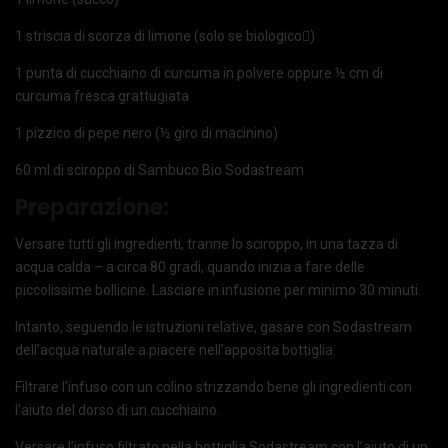
1 striscia di scorza di limone (solo se biologico)
1 punta di cucchiaino di curcuma in polvere oppure ½ cm di
curcuma fresca grattugiata
1 pizzico di pepe nero (½ giro di macinino)
60 ml di sciroppo di Sambuco Bio Sodastream
Preparazione:
Versare tutti gli ingredienti, tranne lo sciroppo, in una tazza di
acqua calda – a circa 80 gradi, quando inizia a fare delle
piccolissime bollicine. Lasciare in infusione per minimo 30 minuti.
Intanto, seguendo le istruzioni relative, gasare con Sodastream
dell’acqua naturale a piacere nell’apposita bottiglia.
Filtrare l’infuso con un colino strizzando bene gli ingredienti con
l’aiuto del dorso di un cucchiaino.
Versare l’infuso filtrato nella bottiglia Sodastream con l’aiuto di un