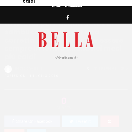
caldi
HOME
Contattaci
HOME
»
BENESSERE
La ricetta per l’acqua detox al
sambuco: l’ideale per una
corretta idratazione e per essere
sempre in forma anche nei mesi
più caldi
- Advertisement -
Redazione Bella
0
984 Views
0
POSTED ON 11 LUGLIO 2016
0
SHARES
Share On Facebook
Tweet It