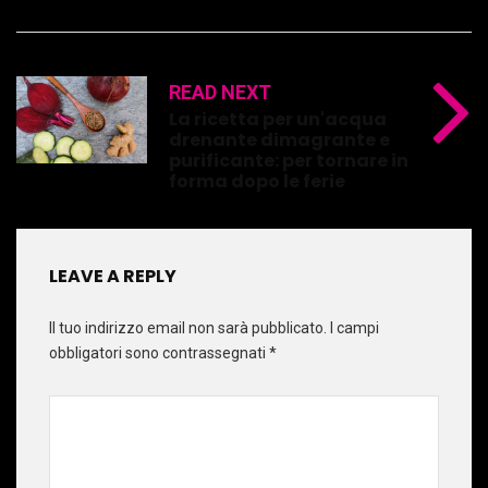
READ NEXT
La ricetta per un'acqua
drenante dimagrante e
purificante: per tornare in
forma dopo le ferie
LEAVE A REPLY
Il tuo indirizzo email non sarà pubblicato.
I campi
obbligatori sono contrassegnati
*