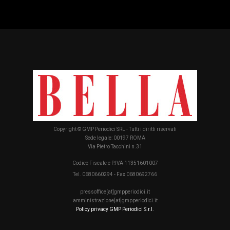
Copyright © GMP Periodici SRL - Tutti i diritti riservati
Sede legale: 00197 ROMA
Via Pietro Tacchini n.31
Codice Fiscale e P.IVA 11351601007
Tel. 0680660294 - Fax 0680692766
pressoffice[at]gmpperiodici.it
amministrazione[at]gmpperiodici.it
Policy privacy GMP Periodici S.r.l.