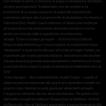
Con l’estate in arrivo, il consumo di acqua e l’idratazione diventano
sempre più importanti. SodaStream, che da sempre si fa
promotrice di un ampio consumo di acqua del rubinetto per
mantenere sempre alto il proprio livello di idratazione, ha chiesto a
Valentina Dolci, Health Coach milanese, di ideare una ricetta per
un’acqua detox che possa aiutare ad essere sempre in forma
anche nei mesi più caldi e soprattutto correttamente
idratati.
“Come ricordano gli espert
i – afferma Petra Schrott,
Responsabile Marketing e Comunicazione di SodaStream Italia –
“idratazione” è la parola d’ordine per affrontare al meglio l’estate, ma
in generale ogni nostra giornata dell’anno: bere almeno otto bicchieri
d’acqua durante la giornata aiuta naturalmente a mantenersi in forma
e secondo diversi studi è in grado di accelerare il metabolismo fino al
30%”.
“Il mio impegno
– dice Valentina Dolci, Health Coach –
è quello di
aiutare le persone interessate alla cura di sé a riprendere contatto col
proprio corpo, facendo le scelte giuste per alimentarlo al meglio.
L’acqua è un elemento che non deve mai mancare. Per questo inizio
dell’estate consiglio la ricetta per l’Acqua Detox al Sambuco: ricchi di
bioflavonoidi, i fiori di Sambuco aggiungono a questa bevanda un’alta