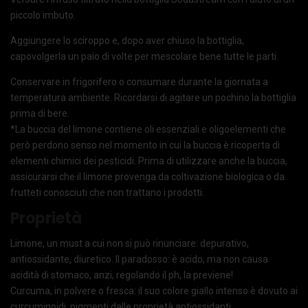
piccolo imbuto.
Aggiungere lo sciroppo e, dopo aver chiuso la bottiglia,
capovolgerla un paio di volte per mescolare bene tutte le parti.
Conservare in frigorifero o consumare durante la giornata a
temperatura ambiente. Ricordarsi di agitare un pochino la bottiglia
prima di bere.
*La buccia del limone contiene oli essenziali e oligoelementi che
però perdono senso nel momento in cui la buccia è ricoperta di
elementi chimici dei pesticidi. Prima di utilizzare anche la buccia,
assicurarsi che il limone provenga da coltivazione biologica o da
frutteti conosciuti che non trattano i prodotti.
Proprietà
Limone, un must a cui non si può rinunciare: depurativo,
antiossidante, diuretico. Il paradosso: è acido, ma non causa
acidità di stomaco, anzi, regolando il ph, la previene!
Curcuma, in polvere o fresca: il suo colore giallo intenso è dovuto ai
curcuminoidi, pigmenti dalle proprietà antiossidanti,