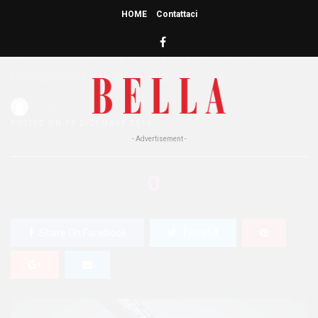
HOME
Contattaci
HOME
»
BENESSERE
Acqua: sfatato il mito degli 8
bicchieri al giorno
Redazione Bella
0
392 Views
0
POSTED ON 13 DICEMBRE 2016
- Advertisement -
0
SHARES
Share On Facebook
Tweet It