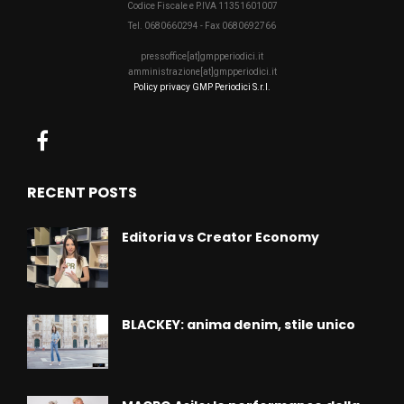
Codice Fiscale e P.IVA 11351601007
Tel. 0680660294 - Fax 0680692766
pressoffice[at]gmpperiodici.it
amministrazione[at]gmpperiodici.it
Policy privacy GMP Periodici S.r.l.
RECENT POSTS
Editoria vs Creator Economy
BLACKEY: anima denim, stile unico