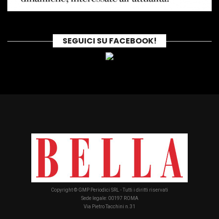
SEGUICI SU FACEBOOK!
Copyright © GMP Periodici SRL - Tutti i diritti riservati
Sede legale: 00197 ROMA
Via Pietro Tacchini n.31