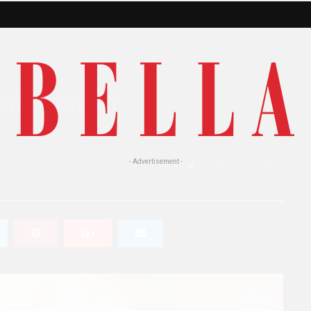
chi da non
- Advertisement -
0
361 Views
0