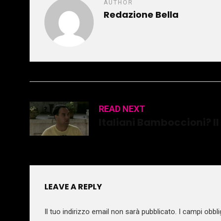
AUTHOR
Redazione Bella
READ NEXT
Italiani Bamboccioni? 
LEAVE A REPLY
Il tuo indirizzo email non sarà pubblicato.
I campi obbli