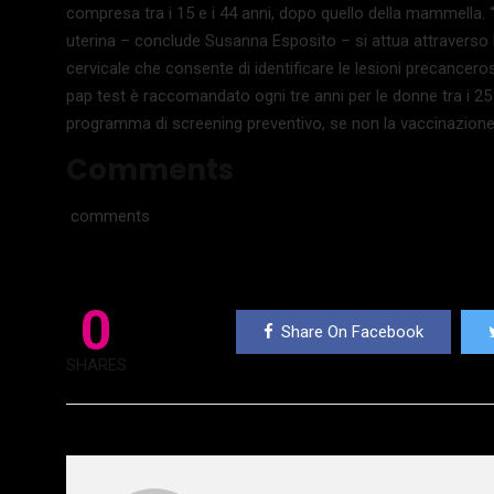
compresa tra i 15 e i 44 anni, dopo quello della mammella.
uterina – conclude Susanna Esposito – si attua attraverso 
cervicale che consente di identificare le lesioni precancerose
pap test è raccomandato ogni tre anni per le donne tra i 25 e
programma di screening preventivo, se non la vaccinazione
Comments
comments
0
Share On Facebook
SHARES