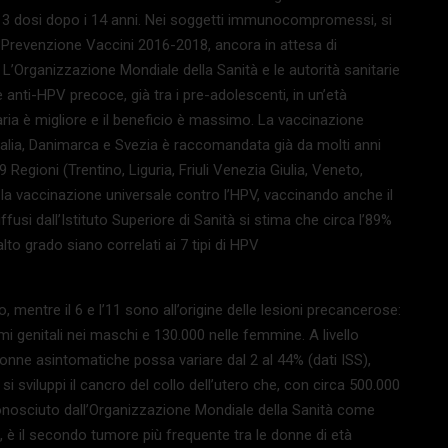
n 3 dosi dopo i 14 anni. Nei soggetti immunocompromessi, si
 Prevenzione Vaccini 2016-2018, ancora in attesa di
L’Organizzazione Mondiale della Sanità e le autorità sanitarie
 anti-HPV precoce, già tra i pre-adolescenti, in un’età
aria è migliore e il beneficio è massimo. La vaccinazione
ralia, Danimarca e Svezia è raccomandata già da molti anni
 Regioni (Trentino, Liguria, Friuli Venezia Giulia, Veneto,
a la vaccinazione universale contro l’HPV, vaccinando anche il
ffusi dall’Istituto Superiore di Sanità si stima che circa l’89%
to grado siano correlati ai 7 tipi di HPV
o, mentre il 6 e l’11 sono all’origine delle lesioni precancerose:
omi genitali nei maschi e 130.000 nelle femmine. A livello
onne asintomatiche possa variare dal 2 al 44% (dati ISS),
 sviluppi il cancro del collo dell’utero che, con circa 500.000
iconosciuto dall’Organizzazione Mondiale della Sanità come
, è il secondo tumore più frequente tra le donne di età