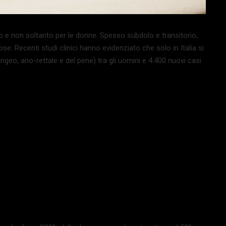
 e non soltanto per le donne. Spesso subdolo e transitorio,
se. Recenti studi clinici hanno evidenziato che solo in Italia si
ngeo, ano-rettale e del pene) tra gli uomini e 4.400 nuovi casi