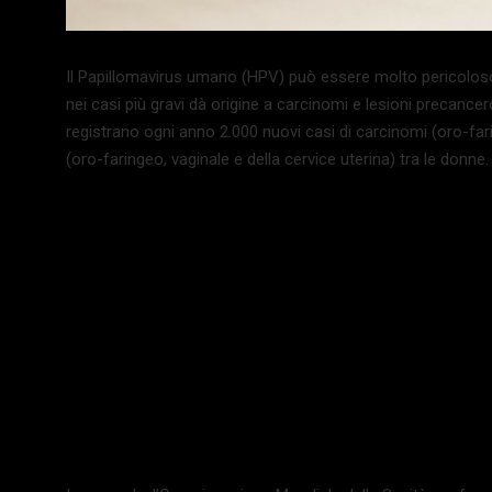
Il Papillomavirus umano (HPV) può essere molto pericoloso
nei casi più gravi dà origine a carcinomi e lesioni precancero
registrano ogni anno 2.000 nuovi casi di carcinomi (oro-fari
(oro-faringeo, vaginale e della cervice uterina) tra le donne.