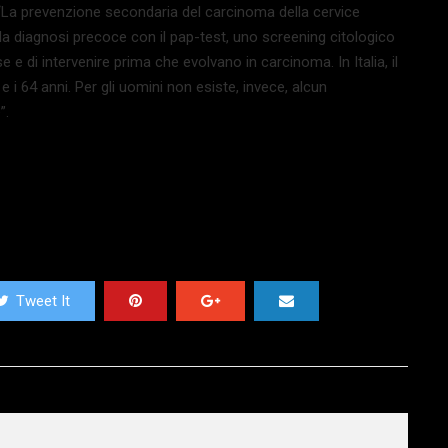
 “La prevenzione secondaria del carcinoma della cervice
la diagnosi precoce con il pap-test, uno screening citologico
 e di intervenire prima che evolvano in carcinoma. In Italia, il
 i 64 anni. Per gli uomini non esiste, invece, alcun
”.
Tweet It