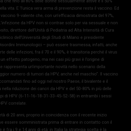
a che fino all’80% delle donne sessualmente attive e il 50%
la vita. E ’l’unica vera arma di prevenzione resta il vaccino. Ed
mo vaccino 9-valente che, con un’efficacia dimostrata del 97%,
“L’infezione da HPV non si contrae solo per via sessuale e non
o, direttore dell’Unità di Pediatria ad Alta Intensità di Cura
nico dell’Università degli Studi di Milano e presidente
 Disordini Immunologici – può essere trasmessa, infatti, anche
delle infezioni, fra il 70 e il 90%, è transitoria perché il virus
n effetto patogeno, ma nei casi più gravi è l’origine di
e rappresenta un’importante novità nello scenario della
ggior numero di tumori da HPV, anche nel maschio”. Il vaccino
comandati fino ad oggi nel nostro Paese, il bivalente e il
ù nella riduzione dei cancri da HPV e del 50-80% in più delle
 tipi di HPV (6-11-16-18-31-33-45-52-58) in entrambi i sessi
 HPV correlate.
tà di 20 anni, proprio in coincidenza con il recente inizio
eve essere somministrata prima di entrare in contatto con il
 fra i 9 e 14 anni di età: in Italia la strategia scelta è la