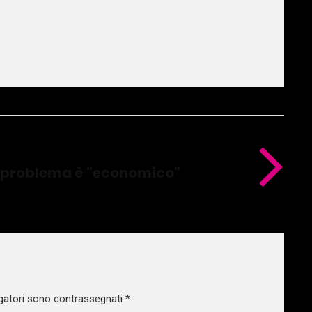
Il problema è "economico"
gatori sono contrassegnati
*