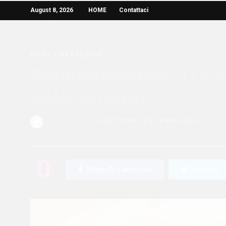
August 8, 2026
HOME
Contattaci
HOME
»
BENESSERE
Papillomavirus: i ris
sottovalutare
Redazione Bella
POSTED ON 13 DICEMBRE 2016
0
Share On Facebook
Tweet It
SHARES