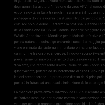
In generale, l’Organizzazione Mondiale della Sanità conferm
degli uomini ha avuto un’infezione da virus HPV nel corso del
ecco la novità: in Italia tra pochi mesi arriverà il nuovissi
proteggerà donne e uomini dai 9 virus HPV più pericolosi. 
colpisce solo le donne – afferma la prof.ssa Susanna Esposit
della Fondazione IRCCS Ca’ Granda Ospedale Maggiore Policli
WAidid, Associazione Mondiale per le Malattie Infettive e i
per via cutanea e coinvolge entrambi i sessi. La maggior parte 
viene eliminato dal sistema immunitario prima di sviluppare u
carcinomi e lesioni precancerose. Il nuovo vaccino 9-valent
prevenzione, un nuovo strumento di protezione verso il ma
9-valente, che rappresenta un’evoluzione dei due vaccini rac
quadrivalente, porterà ad un incremento di circa il 20% in pi
lesioni precancerose. La protezione diretta dei 9 principali
porterà in futuro ad una quasi eliminazione delle patologie
La maggiore prevalenza di infezioni da HPV si riscontra all’e
dell’attività sessuale, per questo motivo la vaccinazione d
virus per avere la massima protezione possibile. L’età ideale è