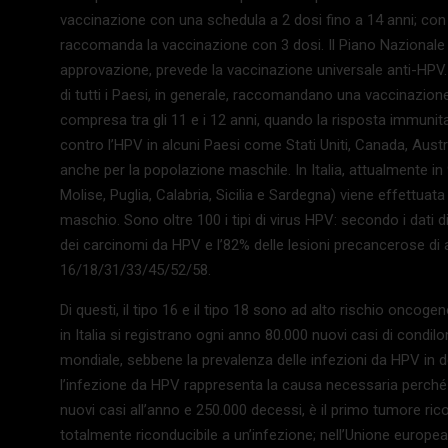
vaccinazione con una schedula a 2 dosi fino a 14 anni; co
raccomanda la vaccinazione con 3 dosi. Il Piano Nazionale
approvazione, prevede la vaccinazione universale anti-HPV. 
di tutti i Paesi, in generale, raccomandano una vaccinazione
compresa tra gli 11 e i 12 anni, quando la risposta immunit
contro l’HPV in alcuni Paesi come Stati Uniti, Canada, Aust
anche per la popolazione maschile. In Italia, attualmente in 9
Molise, Puglia, Calabria, Sicilia e Sardegna) viene effettuat
maschio. Sono oltre 100 i tipi di virus HPV: secondo i dati di
dei carcinomi da HPV e l’82% delle lesioni precancerose di al
16/18/31/33/45/52/58.
Di questi, il tipo 16 e il tipo 18 sono ad alto rischio oncogen
in Italia si registrano ogni anno 80.000 nuovi casi di condil
mondiale, sebbene la prevalenza delle infezioni da HPV in d
l’infezione da HPV rappresenta la causa necessaria perché si
nuovi casi all’anno e 250.000 decessi, è il primo tumore r
totalmente riconducibile a un’infezione; nell’Unione europea