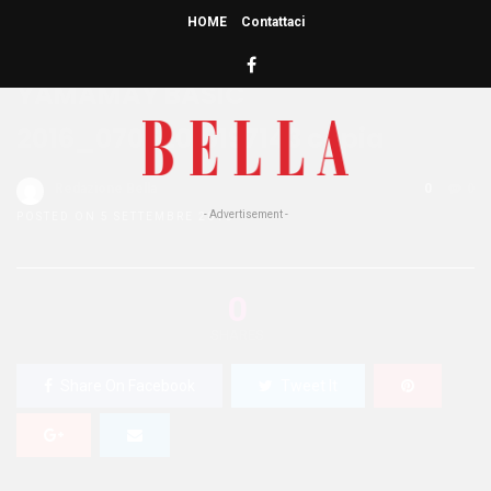
HOME
Contattaci
HOME
» YAMAMAY BASIC 2016_07062016197143 COPIA
YAMAMAY BASIC
2016_07062016197143 copia
Redazione Bella
0
0
- Advertisement -
POSTED ON 5 SETTEMBRE 2016
0
SHARES
Share On Facebook
Tweet It