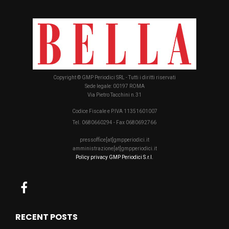
Copyright © GMP Periodici SRL - Tutti i diritti riservati
Sede legale: 00197 ROMA
Via Pietro Tacchini n.31
Codice Fiscale e P.IVA 11351601007
Tel. 0680660294 - Fax 0680692766
pressoffice[at]gmpperiodici.it
amministrazione[at]gmpperiodici.it
Policy privacy GMP Periodici S.r.l.
RECENT POSTS