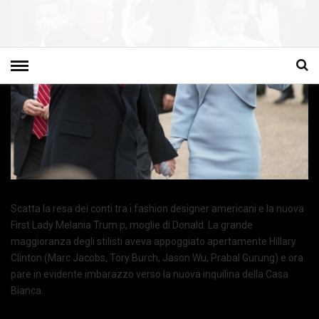
Scatta la resa dei conti tra i fashion designer americani e la nuova
First Lady Melania Trum p, moglie di Donald. La grande
maggioranza degli stilisti aveva appoggiato apertamente Hillary
Clinton (Marc Jacobs, Tory Burch, Jason Wu, Prabal Gurung) e ora
pare in evidente imbarazzo verso la nuova inquilina della Casa
Bianca.