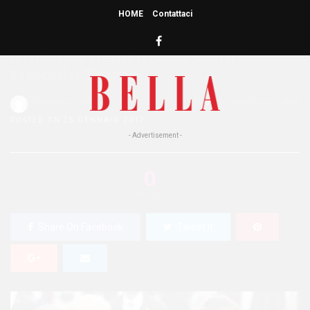
HOME
Contattaci
HOME
»
MODA
Il mondo della moda contro
Melania Trump
Redazione Bella
0
466 Views
0
POSTED ON 25 GENNAIO 2017
- Advertisement -
0
SHARES
Share On Facebook
Tweet It