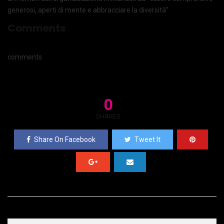
generosi, aperti di mente e abbracciare la diversità”
Comments
comments
0
SHARES
Share On Facebook
Tweet It