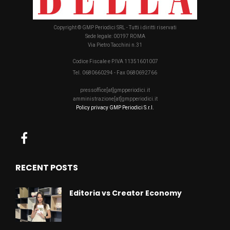
Copyright © GMP Periodici SRL - Tutti i diritti riservati
Sede legale: 00197 ROMA
Via Pietro Tacchini n.31
Codice Fiscale e P.IVA 11351601007
Tel. 0680660294 - Fax 0680692766
pressoffice[at]gmpperiodici.it
amministrazione[at]gmpperiodici.it
Policy privacy GMP Periodici S.r.l.
RECENT POSTS
Editoria vs Creator Economy