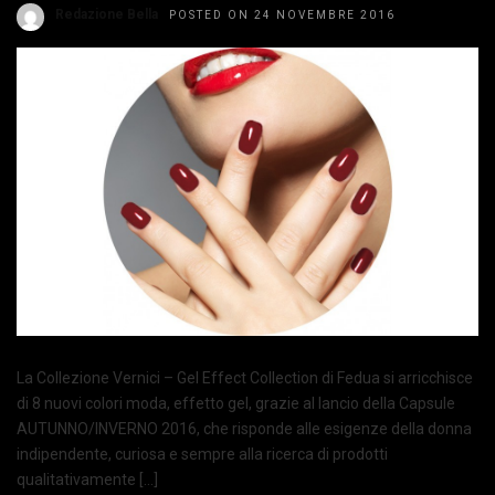
Redazione Bella
POSTED ON 24 NOVEMBRE 2016
La Collezione Vernici – Gel Effect Collection di Fedua si arricchisce
di 8 nuovi colori moda, effetto gel, grazie al lancio della Capsule
AUTUNNO/INVERNO 2016, che risponde alle esigenze della donna
indipendente, curiosa e sempre alla ricerca di prodotti
qualitativamente […]