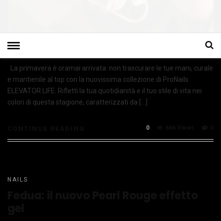
La primavera è oramai arrivata: non trascurare le tue mani, curale
e mantienile al top con la nuovissima collezione di ProNails
ELEVATOR LIFE. Rifletti la tua quotidianità e il tuo stile di vita nei
colori di questa stagione, caratterizzati da […]
0
606 Views
0
CONTINUE READING
NAILS
Fedua: il nuovo Pearl Rouge effetto
gel