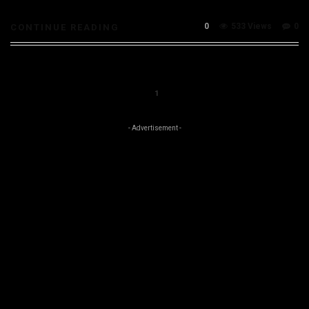
0
533 Views
0
CONTINUE READING
1
- Advertisement -