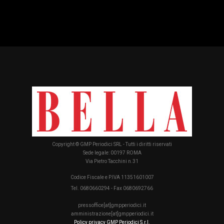
Copyright © GMP Periodici SRL - Tutti i diritti riservati
Sede legale: 00197 ROMA
Via Pietro Tacchini n.31
Codice Fiscale e P.IVA 11351601007
Tel. 0680660294 - Fax 0680692766
pressoffice[at]gmpperiodici.it
amministrazione[at]gmpperiodici.it
Policy privacy GMP Periodici S.r.l.