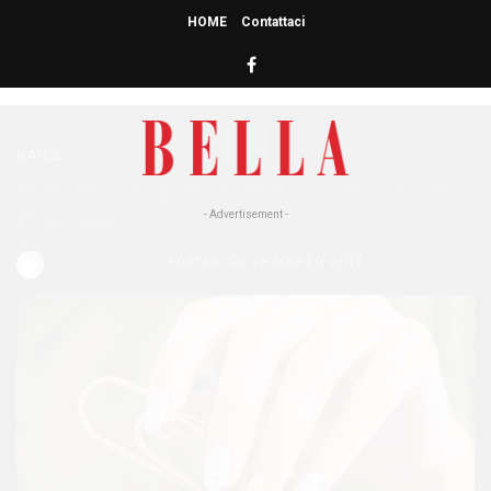
HOME
Contattaci
HOME
» SMALTO
smalto
NAILS
Profumo di primavera: i nuovi smalti
Pronails
- Advertisement -
Redazione Bella
POSTED ON 28 MARZO 2017