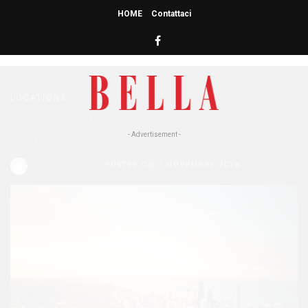
HOME
Contattaci
HOME
» SERIE TV
serie tv
LOCATIONS
Scoprire gli Stati Uniti attraverso le
serie tv
- Advertisement -
Redazione Bella
POSTED ON 7 NOVEMBRE 2016