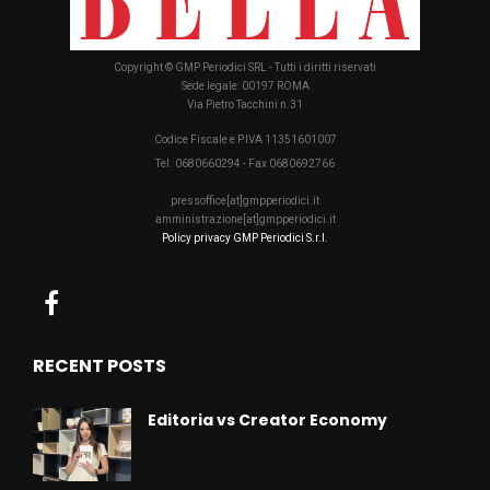
Copyright © GMP Periodici SRL - Tutti i diritti riservati
Sede legale: 00197 ROMA
Via Pietro Tacchini n.31
Codice Fiscale e P.IVA 11351601007
Tel. 0680660294 - Fax 0680692766
pressoffice[at]gmpperiodici.it
amministrazione[at]gmpperiodici.it
Policy privacy GMP Periodici S.r.l.
RECENT POSTS
Editoria vs Creator Economy