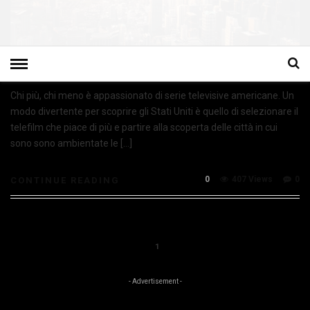
Chi più, chi meno è appassionato di serie televisive americane. Un
modo divertente per scoprire gli Stati Uniti è quello di selezionare il
telefilm che piace di più e partire alla scoperta delle città in cui
sono sono ambientate le […]
0
407 Views
0
CONTINUE READING
1
- Advertisement -