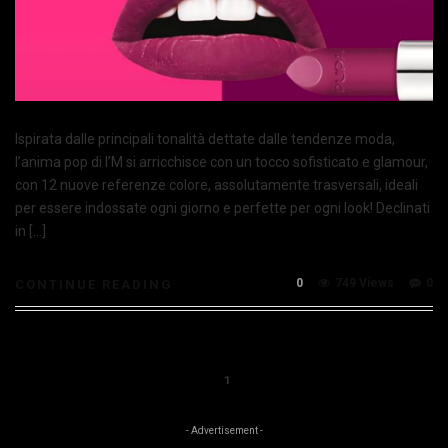
Ispirata dalle principali tonalità dettate dalle tendenze moda,
l’anima pop di I’M si arricchisce con un tocco sofisticato e glamour,
con 12 nuove referenze colore, assolutamente trasversali, ideali
per essere indossate ogni giorno e perfette per ogni look! Declinati
in […]
0
749 Views
0
CONTINUE READING
1
- Advertisement -