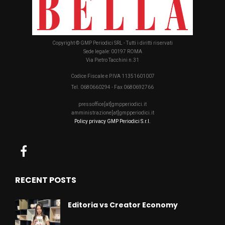
Copyright © GMP Periodici SRL - Tutti i diritti riservati
Sede legale: 00197 ROMA
Via Pietro Tacchini n.31
Codice Fiscale e P.IVA 11351601007
Tel. 0680660294 - Fax 0680692766
pressoffice[at]gmpperiodici.it
amministrazione[at]gmpperiodici.it
Policy privacy GMP Periodici S.r.l.
RECENT POSTS
Editoria vs Creator Economy