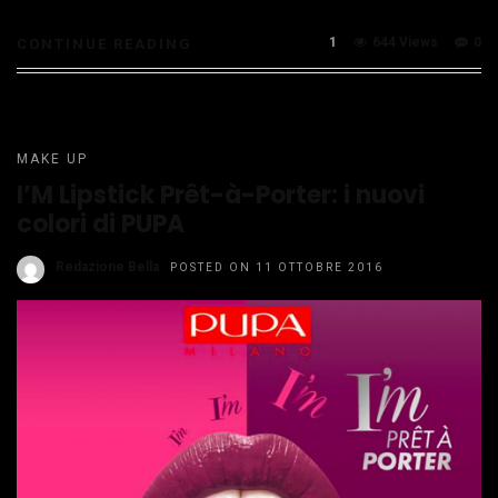
1
644 Views
0
CONTINUE READING
MAKE UP
I’M Lipstick Prêt-à-Porter: i nuovi
colori di PUPA
Redazione Bella
POSTED ON 11 OTTOBRE 2016