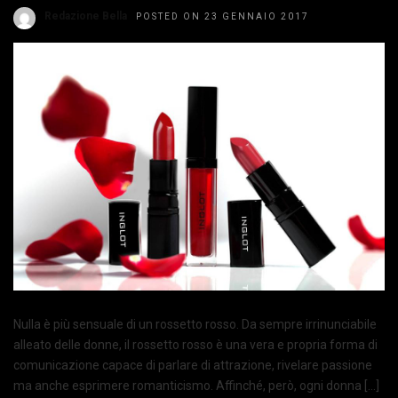
Redazione Bella
POSTED ON 23 GENNAIO 2017
Nulla è più sensuale di un rossetto rosso. Da sempre irrinunciabile
alleato delle donne, il rossetto rosso è una vera e propria forma di
comunicazione capace di parlare di attrazione, rivelare passione
ma anche esprimere romanticismo. Affinché, però, ogni donna […]