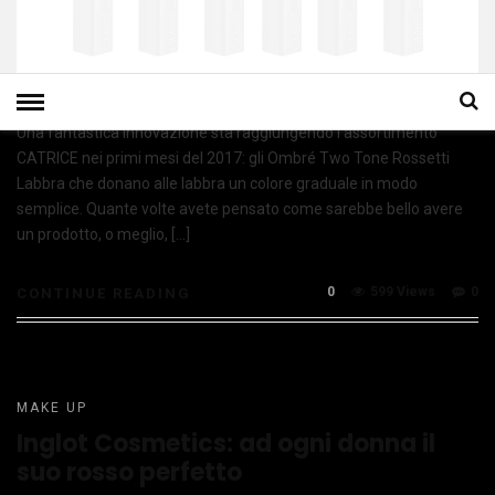
Una fantastica innovazione sta raggiungendo l’assortimento
CATRICE nei primi mesi del 2017: gli Ombré Two Tone Rossetti
Labbra che donano alle labbra un colore graduale in modo
semplice. Quante volte avete pensato come sarebbe bello avere
un prodotto, o meglio, […]
0
599 Views
0
CONTINUE READING
MAKE UP
Inglot Cosmetics: ad ogni donna il
suo rosso perfetto