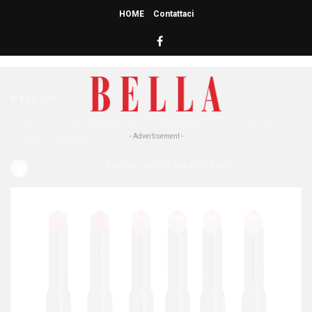
HOME
Contattaci
HOME
» ROSSETTI
rossetti
MAKE UP
Catrice presenta i rossetti Ombré
Two Tone
- Advertisement -
Redazione Bella
POSTED ON 13 MARZO 2017