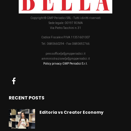
Copyright © GMP Periodici SRL - Tutti i diritti riservati
Sede legale: 00197 ROMA
Via Pietro Tacchini n.31
Codice Fiscale e P.IVA 11351601007
Tel. 0680660294 - Fax 0680692766
pressoffice[at]gmpperiodici.it
amministrazione[at]gmpperiodici.it
Policy privacy GMP Periodici S.r.l.
RECENT POSTS
Editoria vs Creator Economy