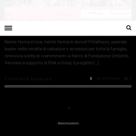
Niente ferma il rosa, niente ferma le donne! PittaRosso, azienda
leader nella vendita di calzature e accessori per tutta la famiglia,
rinnova la scelta di «camminare» a fianco di Fondazione Umberto
Veronesi a supporto di Pink is Good, il progetto […]
0
438 Views
0
CONTINUE READING
1
- Advertisement -