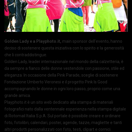
Golden Lady e a Playphoto.it,
main sponsor dell’evento, hanno
deciso di sostenere questa iniziativa con lo spirito e la generosità
che li contraddistingue.
Golden Lady, leader internazionale nel mondo della calzetteria, è
da sempre a fianco delle donne vestendole con passione, stile ed
eleganza. In occasione della Pink Parade, sceglie di sostenere
Fondazione Umberto Veronesi e il progetto Pink Is Good
accompagnando le donne in ogni loro passo, proprio come una
grande amica.
Playphoto.it è un sito web dedicato alla stampa di materiali
fotografici nato dalla ventennale esperienza nella stampa digitale
di Rotomail Italia S.p.A. Sul portale è possibile creare e ordinare
foto, fotolibri, calendari, poster, agende, tazze, magliette e tanti
altri prodotti personalizzati con foto, testi, clipart e cornici.