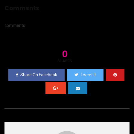
Comments
comments
0
SHARES
Share On Facebook
Tweet It