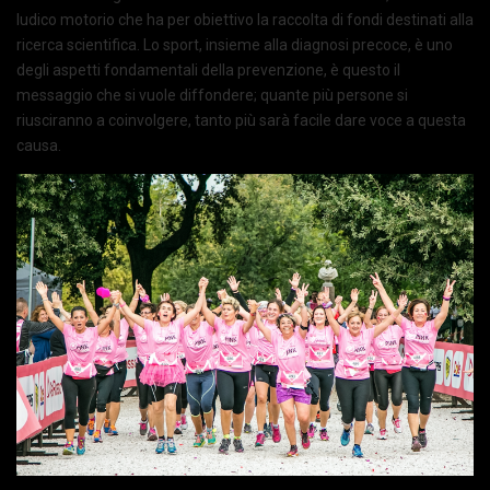
ludico motorio che ha per obiettivo la raccolta di fondi destinati alla
ricerca scientifica. Lo sport, insieme alla diagnosi precoce, è uno
degli aspetti fondamentali della prevenzione, è questo il
messaggio che si vuole diffondere; quante più persone si
riusciranno a coinvolgere, tanto più sarà facile dare voce a questa
causa.