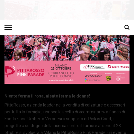
Niente ferma il rosa, niente ferma le donne!
PittaRosso, azienda leader nella vendita di calzature e accessori
per tutta la famiglia, rinnova la scelta di «camminare» a fianco di
Fondazione Umberto Veronesi a supporto di Pink is Good, il
progetto a sostegno della ricerca contro il tumore al seno: il 23
ottobre si svolgerà a Milano la PittaRosso Pink Parade, un evento