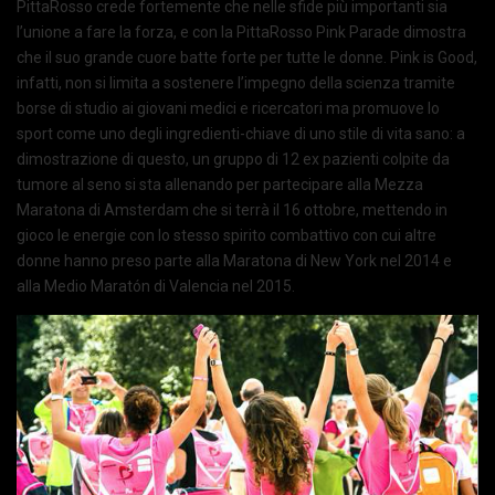
PittaRosso crede fortemente che nelle sfide più importanti sia
l’unione a fare la forza, e con la PittaRosso Pink Parade dimostra
che il suo grande cuore batte forte per tutte le donne. Pink is Good,
infatti, non si limita a sostenere l’impegno della scienza tramite
borse di studio ai giovani medici e ricercatori ma promuove lo
sport come uno degli ingredienti-chiave di uno stile di vita sano: a
dimostrazione di questo, un gruppo di 12 ex pazienti colpite da
tumore al seno si sta allenando per partecipare alla Mezza
Maratona di Amsterdam che si terrà il 16 ottobre, mettendo in
gioco le energie con lo stesso spirito combattivo con cui altre
donne hanno preso parte alla Maratona di New York nel 2014 e
alla Medio Maratón di Valencia nel 2015.