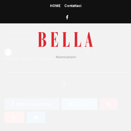
HOME
Contattaci
HOME
»
ATTUALITÀ
PittaRosso Pink Parade: una
corsa tra donne… per la
prevenzione!
Redazione Bella
0
438 Views
0
- Advertisement -
POSTED ON 8 SETTEMBRE 2016
0
SHARES
Share On Facebook
Tweet It