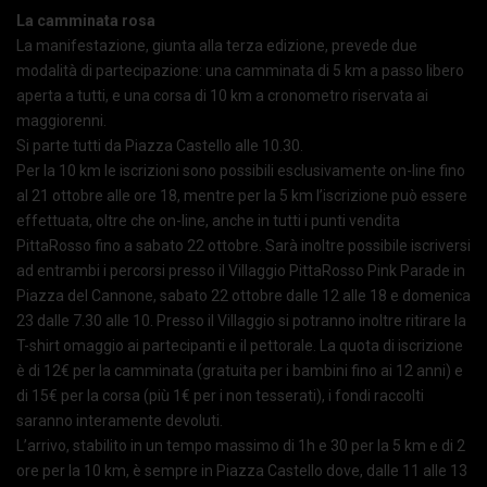
La camminata rosa
La manifestazione, giunta alla terza edizione, prevede due
modalità di partecipazione: una camminata di 5 km a passo libero
aperta a tutti, e una corsa di 10 km a cronometro riservata ai
maggiorenni.
Si parte tutti da Piazza Castello alle 10.30.
Per la 10 km le iscrizioni sono possibili esclusivamente on-line fino
al 21 ottobre alle ore 18, mentre per la 5 km l’iscrizione può essere
effettuata, oltre che on-line, anche in tutti i punti vendita
PittaRosso fino a sabato 22 ottobre. Sarà inoltre possibile iscriversi
ad entrambi i percorsi presso il Villaggio PittaRosso Pink Parade in
Piazza del Cannone, sabato 22 ottobre dalle 12 alle 18 e domenica
23 dalle 7.30 alle 10. Presso il Villaggio si potranno inoltre ritirare la
T-shirt omaggio ai partecipanti e il pettorale. La quota di iscrizione
è di 12€ per la camminata (gratuita per i bambini fino ai 12 anni) e
di 15€ per la corsa (più 1€ per i non tesserati), i fondi raccolti
saranno interamente devoluti.
L’arrivo, stabilito in un tempo massimo di 1h e 30 per la 5 km e di 2
ore per la 10 km, è sempre in Piazza Castello dove, dalle 11 alle 13