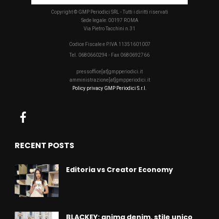
Copyright © GMP Periodici SRL - Tutti i diritti riservati
Sede legale: 00197 ROMA
Via Pietro Tacchini n.31
Codice Fiscale e P.IVA 11351601007
Tel. 0680660294 - Fax 0680692766
pressoffice[at]gmpperiodici.it
amministrazione[at]gmpperiodici.it
Policy privacy GMP Periodici S.r.l.
RECENT POSTS
Editoria vs Creator Economy
BLACKEY: anima denim, stile unico