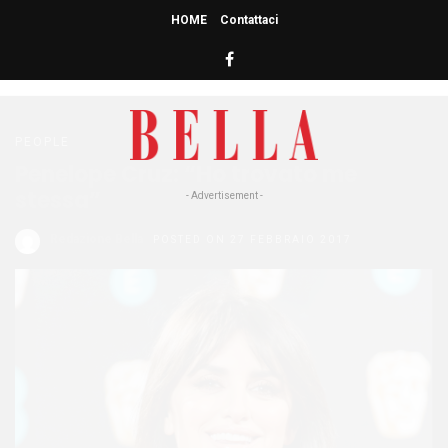
HOME
Contattaci
HOME
» PENELOPE CRUZ
PENELOPE CRUZ
PEOPLE
Penelope Cruz: “Ho trovato me
stessa”
- Advertisement -
Redazione Bella
POSTED ON 27 FEBBRAIO 2017