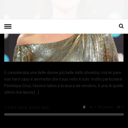
È considerata una delle donne più belle dello showbiz, ma lei pare
non farci caso e ammette che il suo volto è solo ‘molto particolare’.
Penelope Cruz, fascino latino e bravura da vendere, è una di quelle
attrici che lascia […]
0
1.1K Views
0
CONTINUE READING