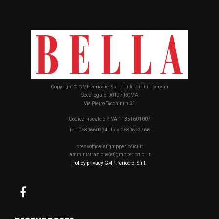
Copyright © GMP Periodici SRL - Tutti i diritti riservati
Sede legale: 00197 ROMA
Via Pietro Tacchini n.31
Codice Fiscale e P.IVA 11351601007
Tel. 0680660294 - Fax 0680692766
pressoffice[at]gmpperiodici.it
amministrazione[at]gmpperiodici.it
Policy privacy GMP Periodici S.r.l.