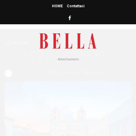
HOME
Contattaci
HOME
» OFFERTE
offerte
LOCATIONS
Capodanno 2017: viaggio alla
scoperta di Cuba!
- Advertisement -
Redazione Bella
POSTED ON 12 OTTOBRE 2016