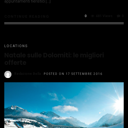
appuntamenti fieristici […]
0
481 Views
0
CONTINUE READING
LOCATIONS
Natale sulle Dolomiti: le migliori
offerte
Redazione Bella
POSTED ON 17 SETTEMBRE 2016