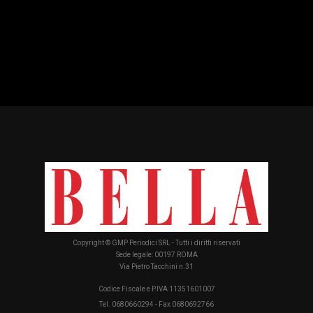
Copyright © GMP Periodici SRL - Tutti i diritti riservati
Sede legale: 00197 ROMA
Via Pietro Tacchini n.31
Codice Fiscale e P.IVA 11351601007
Tel. 0680660294 - Fax 0680692766