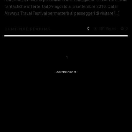
fantastiche offerte. Dal 29 agosto al 5 settembre 2016, Qatar
Airways Travel Festival permetterà ai passeggeri di visitare […]
0
401 Views
0
CONTINUE READING
1
- Advertisement -