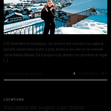
Il 25 dicembre in montagna, con la neve che scende e la voglia di
biscotti, piacerebbe molto a tutti, anche a uno che se ne intende
come Babbo Natale. Ed è proprio il più amato tra i portatori di regali
[…]
0
509 Views
0
CONTINUE READING
LOCATIONS
Vacanze da sogno con Qatar