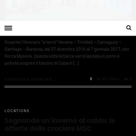
Scoprite l’itinerario “a terra” Havana – Trinidad – Camaguey –
Santiago – Baracoa, dal 27 dicembre 2016 al 7 gennaio 2017, con
Horca Myseria. Questa volta la barca verrà lasciata in porto e
potrete scoprire il fascino di Cuba in […]
0
521 Views
0
CONTINUE READING
LOCATIONS
Sognando un’inverno al caldo: le
offerte delle crociere MSC