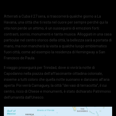
Atterrati a Cuba il 27 sera, si trascorrerà qualche giorno a La
Havana, una città che ti resta nel cuore per sempre perché qui la
vita non perde un attimo, è un susseguirsi di emozioni forti:
contrasti, sorrisi, monumenti e tanta musica. Alloggiati in una casa
particular nel centro storico della città, la bellezza sarà a portata di
mano, ma non mancherà la visita a qualche luogo emblematico
fuori città, come ad esempio la residenza di Hemingway a San
Francisco de Paula.
Il viaggio proseguirà per Trinidad, dove si vivrà la notte di
Capodanno nella piazza dell’affascinante cittadina coloniale,
insieme a tutti coloro che quella notte suonano e danzano all’aria
aperta. Poi verrà Camaguey, la città “dei vasi di terracotta”, il cui
centro, ricco di Chiese e monumenti, è stato dichiarato Patrimonio
dell’umanità dall’Unesco.