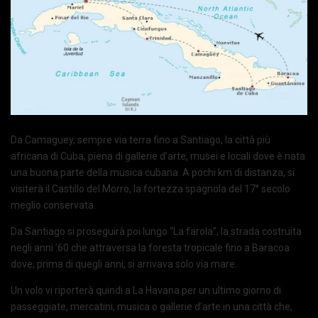
Da Camaguey, sempre via terra fino a Santiago, la città più
africana di Cuba, piena di gallerie d’arte, musei e locali dove è nata
una buona parte della musica cubana. A pochi km di distanza, si
visiterà il Castillo del Morro, la fortezza spagnola del 17° secolo
meglio conservata.
Da Santiago si proseguirà poi lungo “La farola”, la strada costruita
negli anni ’60 che attraversa la foresta tropicale fino a Baracoa
dove, prima di quegli anni, si arrivava solo via mare.
Un volo vi riporterà quindi a La Havana per un ultimo giorno di
passeggiate, mercatini, musica o gallerie d’arte in una città che,