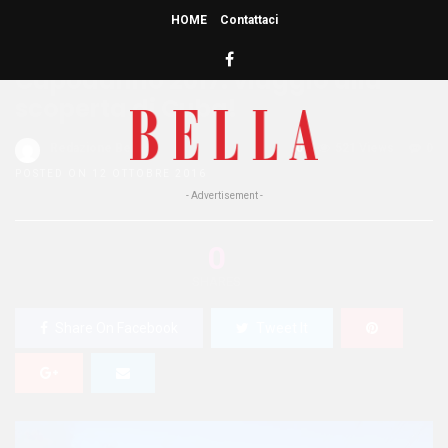
HOME
Contattaci
HOME
»
LOCATIONS
Capodanno 2017: viaggio alla
scoperta di Cuba!
Redazione Bella
0
521 Views
0
POSTED ON 12 OTTOBRE 2016
- Advertisement -
0
SHARES
Share On Facebook
Tweet It