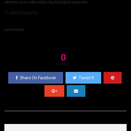
almeno una volta nella vita, bisogna respirare.
Comments
comments
0
SHARES
Share On Facebook
Tweet It