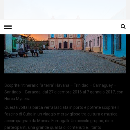
Scoprite l’itinerario “a terra” Havana – Trinidad – Camaguey –
Santiago – Baracoa, dal 27 dicembre 2016 al 7 gennaio 2017, con
Horca Myseria.
Questa volta la barca verrà lasciata in porto e potrete scoprire il
fascino di Cuba in un viaggio meraviglioso tra cultura e musica
accompagnati da Monica Fumagalli. Un piccolo gruppo, dieci
partecipanti, una grande qualità di contenuti e… tanto