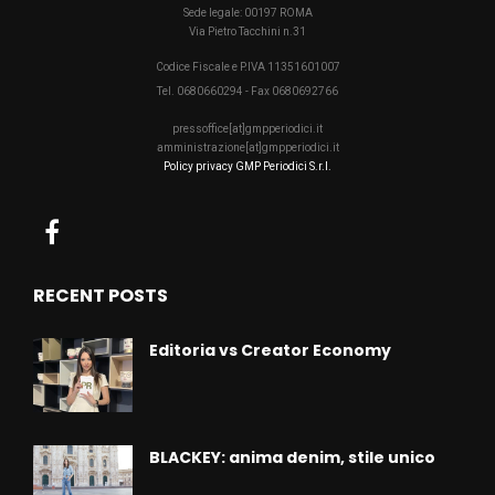
Sede legale: 00197 ROMA
Via Pietro Tacchini n.31
Codice Fiscale e P.IVA 11351601007
Tel. 0680660294 - Fax 0680692766
pressoffice[at]gmpperiodici.it
amministrazione[at]gmpperiodici.it
Policy privacy GMP Periodici S.r.l.
RECENT POSTS
Editoria vs Creator Economy
BLACKEY: anima denim, stile unico