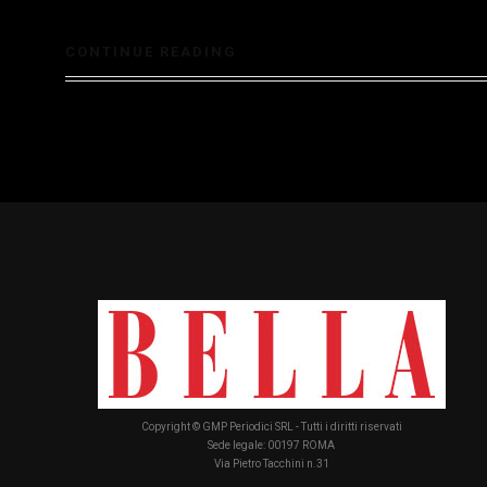
CONTINUE READING
Copyright © GMP Periodici SRL - Tutti i diritti riservati
Sede legale: 00197 ROMA
Via Pietro Tacchini n.31