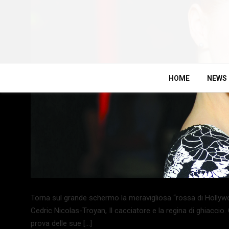
HOME
NEWS
Torna sul grande schermo la meravigliosa “rossa di Hollywood
Cedric Nicolas-Troyan, Il cacciatore e la regina di ghiaccio
prova delle sue […]