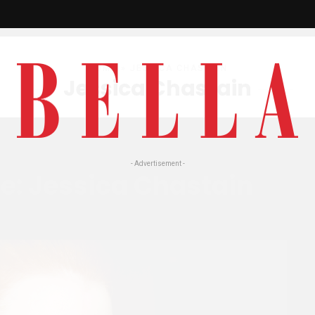
HOME
» JESSICA CHASTAIN
Jessica Chastain
- Advertisement -
e: Jessica Chastain