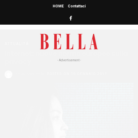
HOME
Contattaci
HOME
» INTERNET
internet
ATTUALITÀ
Internet: nuove norme europee sulla
privacy
- Advertisement -
Redazione Bella
POSTED ON 10 GENNAIO 2017