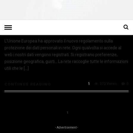
L’Unione Europea ha approvato il nuovo regolamento sulla
protezione dei dati personali in rete. Ogni qualvolta si accede al
web i nostri dati vengono registrati. Si registrano preferenze,
posizione geografica, gusti… La rete raccoglie tutte le informazioni
utili che le […]
1
373 Views
0
CONTINUE READING
1
- Advertisement -