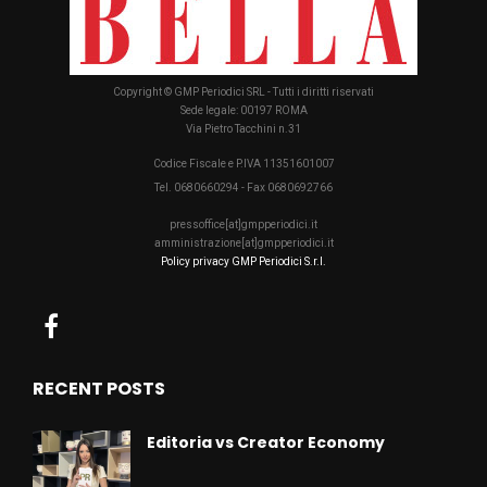
Copyright © GMP Periodici SRL - Tutti i diritti riservati
Sede legale: 00197 ROMA
Via Pietro Tacchini n.31
Codice Fiscale e P.IVA 11351601007
Tel. 0680660294 - Fax 0680692766
pressoffice[at]gmpperiodici.it
amministrazione[at]gmpperiodici.it
Policy privacy GMP Periodici S.r.l.
RECENT POSTS
Editoria vs Creator Economy