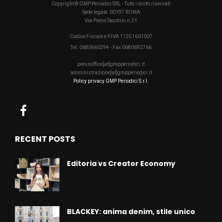
Copyright © GMP Periodici SRL - Tutti i diritti riservati
Sede legale: 00197 ROMA
Via Pietro Tacchini n.31
Codice Fiscale e P.IVA 11351601007
Tel. 0680660294 - Fax 0680692766
pressoffice[at]gmpperiodici.it
amministrazione[at]gmpperiodici.it
Policy privacy GMP Periodici S.r.l.
RECENT POSTS
Editoria vs Creator Economy
BLACKEY: anima denim, stile unico