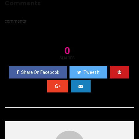
Comments
comments
0
SHARES
Share On Facebook
Tweet It