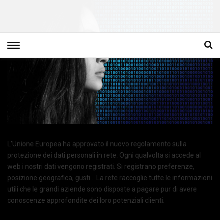
L’Unione Europea ha approvato il nuovo regolamento sulla
protezione dei dati personali in rete. Ogni qualvolta si accede al
web i nostri dati vengono registrati. Si registrano preferenze,
posizione geografica, gusti… La rete raccoglie tutte le informazioni
utili che le grandi aziende sono disposte a pagare pur di avere
conoscenze approfondite dei loro potenziali clienti.