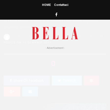
HOME
Contattaci
HOME
»
ATTUALITÀ
Internet: nuove norme europee
sulla privacy
Redazione Bella
1
372 Views
0
POSTED ON 10 GENNAIO 2017
- Advertisement -
0
SHARES
Share On Facebook
Tweet It