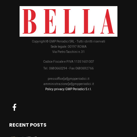
Copyright © GMP Periodici SRL - Tutti i diritti riservati
Sede legale: 00197 ROMA
Via Pietro Tacchini n.31
Codice Fiscale e P.IVA 11351601007
Tel. 0680660294 - Fax 0680692766
pressoffice[at]gmpperiodici.it
amministrazione[at]gmpperiodici.it
Policy privacy GMP Periodici S.r.l.
RECENT POSTS