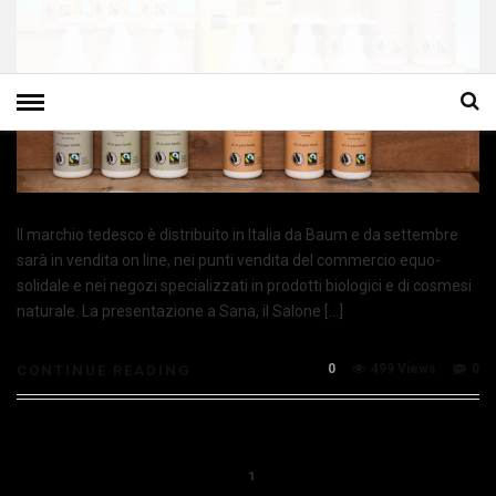
Il marchio tedesco è distribuito in Italia da Baum e da settembre
sarà in vendita on line, nei punti vendita del commercio equo-
solidale e nei negozi specializzati in prodotti biologici e di cosmesi
naturale. La presentazione a Sana, il Salone […]
0
499 Views
0
CONTINUE READING
1