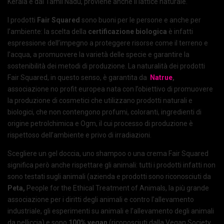
Kerala e dal Tamil Nadu, proviene anche il lattice naturale.
I prodotti
Fair Squared
sono buoni per le persone e anche per
l’ambiente: la scelta della
certificazione
biologica
è infatti
espressione dell’impegno a proteggere risorse come il terreno e
l’acqua, a promuovere la varietà delle specie e garantire la
sostenibilità dei metodi di produzione. La naturalità dei prodotti
Fair Squared, in questo senso, è garantita da
Natrue
,
associazione no profit europea nata con l’obiettivo di promuovere
la produzione di cosmetici che utilizzano prodotti naturali e
biologici, che non contengono profumi, coloranti, ingredienti di
origine petrolchimica e Ogm, il cui processo di produzione è
rispettoso dell’ambiente e privo di irradiazioni.
Scegliere un gel doccia, uno shampoo o una crema Fair Squared
significa però anche rispettare gli animali: tutti i prodotti infatti non
sono testati sugli animali (azienda e prodotti sono riconosciuti da
Peta,
People for the Ethical Treatment of Animals, la più grande
associazione per i diritti degli animali e contro l’allevamento
industriale, gli esperimenti su animali e l’allevamento degli animali
da pelliccia) e sono
100% vegan
(riconosciuti dalla
Vegan Society