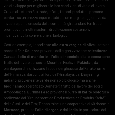
lavora insieme a 1,65 milioni di agricoltori e lavoratori dei Paesi in
via di sviluppo per migliorare le loro condizioni di vita e di lavoro.
Grazie al sistema Fairtrade, infatti, i piccoli produttori possono
contare su un prezzo equo e stabile e un margine aggiuntivo da
investire per la crescita delle comunità; gli standard Fairtrade
promuovono inoltre sistemi di coltivazione sostenibili,
incentivando la conversione al biologico.
Così, ad esempio, l’eccellente
olio extra vergine di oliva
usato nei
prodotti
Fair Squared
proviene dall’organizzazione
palestinese
Canaan; l’
olio di mandorle
e l’
olio di nocciolo di albicocca
sono
frutto del lavoro dei soci di Mountain Fruits, in
Pakistan
, da
piantagioni che utilizzano l’acqua dei ghiacciai del Karakorum e
dell’Himalaya; dai contrafforti dell’Himalaya, dal
Darjeeling
indiano
, proviene il
tè verde
non solo biologico ma anche
biodinamico
(certificato Demeter) frutto del lavoro dei soci di
Ambootia; dal
Burkina Faso
proviene il
burro di karitè biologico
realizzato dal “Groupement de Productrices de Produits Karité“
della Sissili e del Ziro; Tighanimine, una cooperativa di 60 donne in
Marocco
, produce
l’olio di argan
; e dall’
India
, in particolare dal