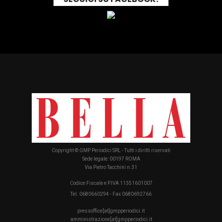
Copyright © GMP Periodici SRL - Tutti i diritti riservati
Sede legale: 00197 ROMA
Via Pietro Tacchini n.31
Codice Fiscale e P.IVA 11351601007
Tel. 0680660294 - Fax 0680692766
pressoffice[at]gmpperiodici.it
amministrazione[at]gmpperiodici.it