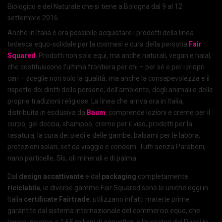
Biologico e del Naturale che si tiene a Bologna dal 9 al 12
settembre 2016
Anche in Italia è ora possibile acquistare i prodotti della linea
tedesca equo-solidale per la cosmesi e cura della persona
Fair
Squared
. Prodotti non solo equi, ma anche naturali, vegan e halal,
che costituiscono l’ultima frontiera per chi – per sé e per i propri
cari – sceglie non solo la qualità, ma anche la consapevolezza e il
rispetto dei diritti delle persone, dell’ambiente, degli animali e delle
proprie tradizioni religiose. La linea che arriva ora in Italia,
distribuita in esclusiva da
Baum
, comprende lozioni e creme per il
corpo, gel doccia, shampoo, creme per il viso, prodotti per la
rasatura, la cura dei piedi e delle gambe, balsami per le labbra,
protezioni solari, set da viaggio e condom. Tutti senza Parabeni,
nano particelle, Sls, oli minerali e di palma
.
Dal
design
accattivante
e dal
packaging
completamente
riciclabile
, le diverse gamme Fair Squared sono le uniche oggi in
Italia
certificate Fairtrade
: utilizzano infatti materie prime
garantite dal sistema internazionale del commercio equo, che