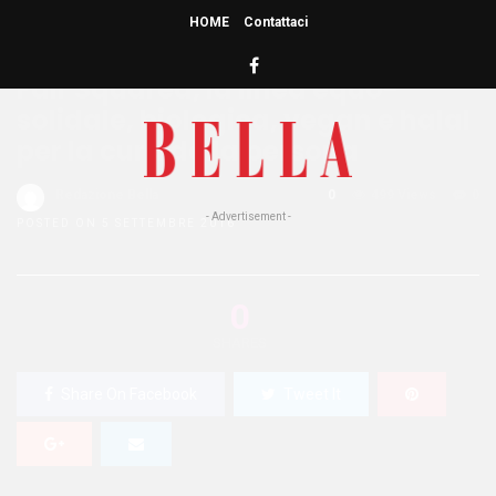
HOME
Contattaci
HOME
»
BELLEZZA
Fair Squared, la linea equo-
solidale, biologica, vegan e halal
per la cura della persona
Redazione Bella
0
499 Views
0
- Advertisement -
POSTED ON 5 SETTEMBRE 2016
0
SHARES
Share On Facebook
Tweet It