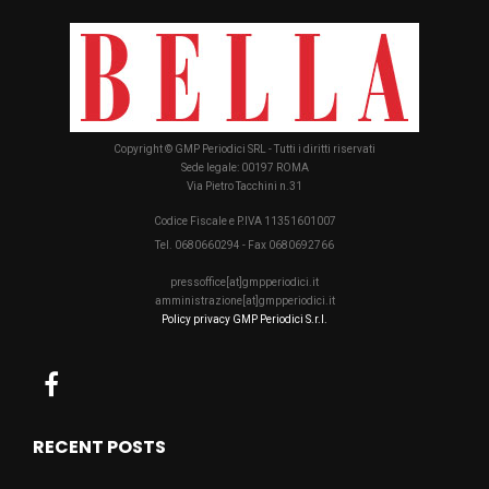
Copyright © GMP Periodici SRL - Tutti i diritti riservati
Sede legale: 00197 ROMA
Via Pietro Tacchini n.31
Codice Fiscale e P.IVA 11351601007
Tel. 0680660294 - Fax 0680692766
pressoffice[at]gmpperiodici.it
amministrazione[at]gmpperiodici.it
Policy privacy GMP Periodici S.r.l.
RECENT POSTS