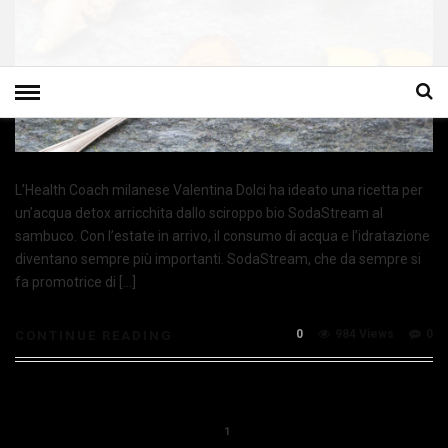
L’Health Coach milanese Valentina Dolci ha ideato una ricetta per
un’acqua detox arricchita dallo sciroppo bio SodaStream al
sambuco. Con l’estate in arrivo, il consumo di acqua e l’idratazione
diventano sempre più importanti. SodaStream, che da sempre si
fa promotrice di […]
0
984 Views
0
CONTINUE READING
1