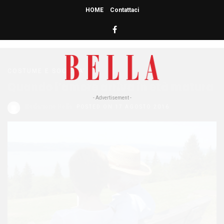
HOME
Contattaci
HOME
» ETÀ MATURA
età matura
COSTUME E SOCIETA'
Quando l’amore arriva in età matura
- Advertisement -
Redazione Bella
POSTED ON 17 AGOSTO 2016