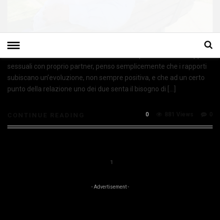
“Non credo che si smetta in maniera consapevole di avere rapporti
sessuali con proprio partner, penso semplicemente che i rapporti
subiscano un’evoluzione, non sempre positiva, e che ad un certo
punto della relazione uno dei due senta il bisogno di […]
0
881 Views
0
CONTINUE READING
1
- Advertisement -