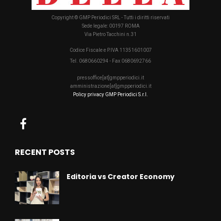
Copyright © GMP Periodici SRL - Tutti i diritti riservati
Sede legale: 00197 ROMA
Via Pietro Tacchini n.31
Codice Fiscale e P.IVA 11351601007
Tel. 0680660294 - Fax 0680692766
pressoffice[at]gmpperiodici.it
amministrazione[at]gmpperiodici.it
Policy privacy GMP Periodici S.r.l.
RECENT POSTS
Editoria vs Creator Economy