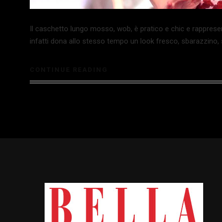
Il caschetto lungo mosso, wob, è pratico e chic e rappresen
infatti dona allo stesso tempo un look fresco, sbarazzino, 
CONTINUE READING