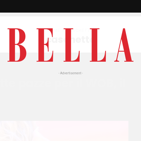
HOME
» CASCHETTO
caschetto
- Advertisement -
te pazze per il WOB, il