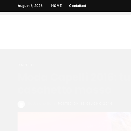
August 6, 2026
HOME
Contattaci
CAPELLI
Moda Capelli 2016: tut
caschetto mosso
Redazione Bella
POSTED ON 13 GIUGNO 2016