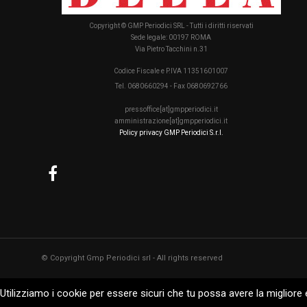
Copyright © GMP Periodici SRL - Tutti i diritti riservati
Sede legale: 00197 ROMA
Via Pietro Tacchini n.31
Codice Fiscale e P.IVA 11351601007
Tel. 0680660294 - Fax 0680692766
pressoffice[at]gmpperiodici.it
amministrazione[at]gmpperiodici.it
Policy privacy GMP Periodici S.r.l.
© Copyright Gmp Periodici srl - All rights reserved
Utilizziamo i cookie per essere sicuri che tu possa avere la migliore