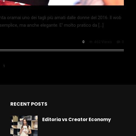
ta oramai uno dei tagli più amati dalle donne del 2016. Il wob
semplice, ma anche elegante. E’ molto pratico da […]
0
462 Views
0
1
RECENT POSTS
Editoria vs Creator Economy