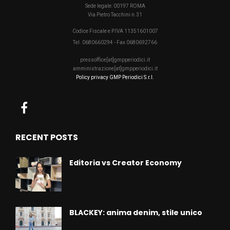
Sede legale: 00197 ROMA
Via Pietro Tacchini n.31
Codice Fiscale e P.IVA 11351601007
Tel. 0680660294 - Fax 0680692766
pressoffice[at]gmpperiodici.it
amministrazione[at]gmpperiodici.it
Policy privacy GMP Periodici S.r.l.
RECENT POSTS
Editoria vs Creator Economy
BLACKEY: anima denim, stile unico