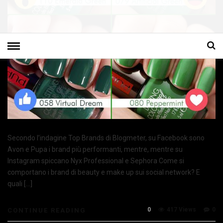
Secondo l’indagine Top Brands di Blogmeter, su Facebook sono
Avon e Pupa i brand più performanti, mentre, mentre su
Instagram spiccano Nyx Professional e Sephora Come si
comportano i brand di beauty e make up sui social network? E
quali […]
0
417 Views
0
CONTINUE READING