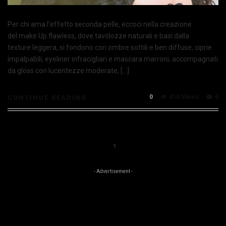
Per chi ama l’effetto seconda pelle, eccoci nella creazione
del make Up flawless, dove tavolozze naturali e basi dalla
texture leggera, si fondono con ombre sottili e ben diffuse, ciprie
impalpabili, eyeliner infracigliari e mascara marroni, accompagnati
da gloss con lucentezze moderate, […]
0
410 Views
0
CONTINUE READING
1
- Advertisement -