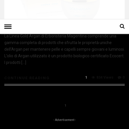
La Linea Gold Argan di Erboristeria Magentina comprende una
gamma completa di prodotti che sfrutta le proprietà uniche
dell’Argan per mantenere pelle e capelli sempre giovani e luminosi.
L’olio di Argan utilizzato è un prodotto biologico certificato Ecocert.
I prodotti […]
1
834 Views
0
CONTINUE READING
1
- Advertisement -