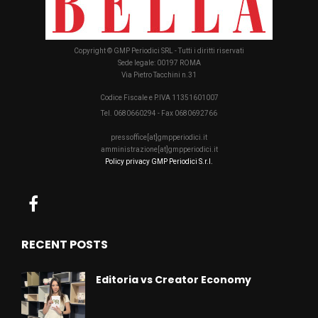
Copyright © GMP Periodici SRL - Tutti i diritti riservati
Sede legale: 00197 ROMA
Via Pietro Tacchini n.31
Codice Fiscale e P.IVA 11351601007
Tel. 0680660294 - Fax 0680692766
pressoffice[at]gmpperiodici.it
amministrazione[at]gmpperiodici.it
Policy privacy GMP Periodici S.r.l.
RECENT POSTS
Editoria vs Creator Economy