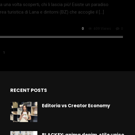
a una volta scoperti, chi li lascia più! Esiste un paradiso
rea turistica di Lana e dintorni (BZ) che accoglie il […]
0
409 Views
0
1
RECENT POSTS
Editoria vs Creator Economy
BLACKEY: anima denim, stile unico