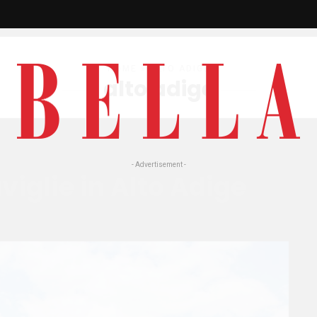
HOME
» ALTO ADIGE
alto adige
- Advertisement -
viglie in Alto Adige