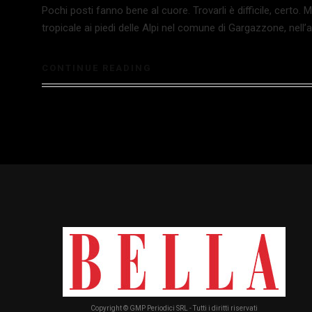
Pochi posti fanno bene al cuore. Trovarli è difficile, certo. M
tropicale ai piedi delle Alpi nel comune di Gargazzone, nell’a
CONTINUE READING
Copyright © GMP Periodici SRL - Tutti i diritti riservati