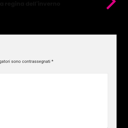
ma regina dell'inverno
gatori sono contrassegnati
*