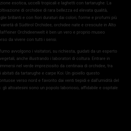
azione esotica, uccelli tropicali e laghetti con tartarughe. La
tivazione di orchidee di rara bellezza ed elevata qualità,
lie brillanti e con fiori duraturi dai colori, forme e profumi più
varietà di Südtirol Orchidee, orchidee nate e cresciute in Alto
 Il Raffeiner Orchideenwelt è ben un vero e proprio museo
rso da vivere con tutti i sensi.
ofumo avvolgono i visitatori, su richiesta, guidati da un esperto
vegetali; anche illustrando i laboratori di coltura. Entrare in
mmersi nel verde impreziosito da centinaia di orchidee, tra
etti abitati da tartarughe e carpe Koi. Un gioiello questo
ntuose verso nord e favorito dai venti tiepidi e dall’umidità del
io: gli altoatesini sono un popolo laborioso, affidabile e ospitale