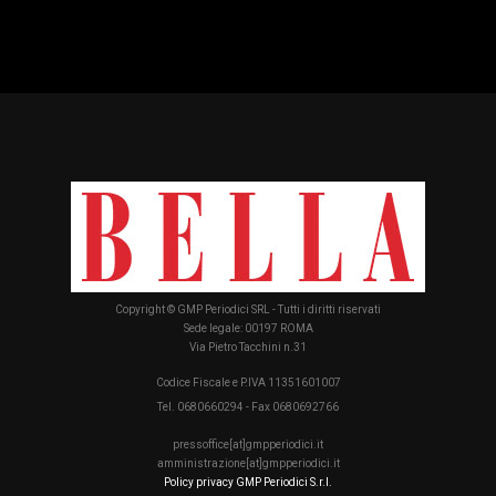
Copyright © GMP Periodici SRL - Tutti i diritti riservati
Sede legale: 00197 ROMA
Via Pietro Tacchini n.31
Codice Fiscale e P.IVA 11351601007
Tel. 0680660294 - Fax 0680692766
pressoffice[at]gmpperiodici.it
amministrazione[at]gmpperiodici.it
Policy privacy GMP Periodici S.r.l.