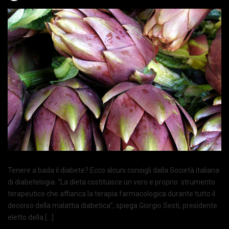
Tenere a bada il diabete? Ecco alcuni consigli dalla Società italiana
di diabetelogia. “La dieta costituisce un vero e proprio strumento
terapeutico che affianca la terapia farmacologica durante tutto il
decorso della malattia diabetica”, spiega Giorgio Sesti, presidente
eletto della […]