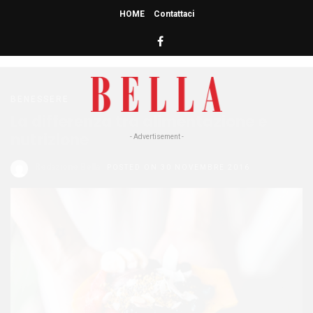
HOME
Contattaci
HOME
» ALIMENTAZIONE
alimentazione
BENESSERE
La differenza tra alimentazione e
nutrizione
- Advertisement -
Redazione Bella
POSTED ON 30 NOVEMBRE 2016