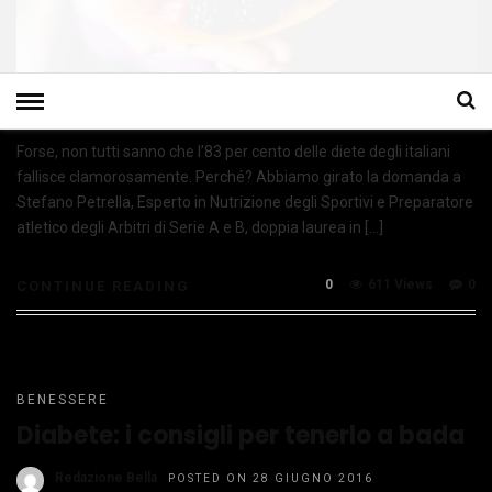
Forse, non tutti sanno che l’83 per cento delle diete degli italiani
fallisce clamorosamente. Perché? Abbiamo girato la domanda a
Stefano Petrella, Esperto in Nutrizione degli Sportivi e Preparatore
atletico degli Arbitri di Serie A e B, doppia laurea in […]
0
611 Views
0
CONTINUE READING
BENESSERE
Diabete: i consigli per tenerlo a bada
Redazione Bella
POSTED ON 28 GIUGNO 2016