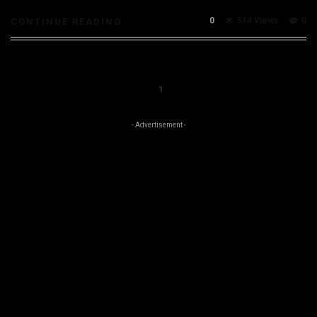
0
514 Views
0
CONTINUE READING
1
- Advertisement -