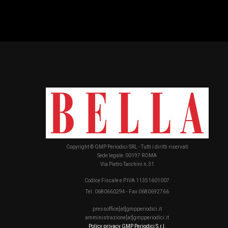
Copyright © GMP Periodici SRL - Tutti i diritti riservati
Sede legale: 00197 ROMA
Via Pietro Tacchini n.31
Codice Fiscale e P.IVA 11351601007
Tel. 0680660294 - Fax 0680692766
pressoffice[at]gmpperiodici.it
amministrazione[at]gmpperiodici.it
Policy privacy GMP Periodici S.r.l.