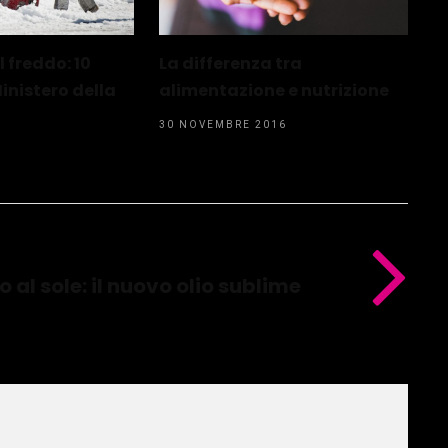
l freddo: 10
La differenza tra
Ministero della
alimentazione e nutrizione
30 NOVEMBRE 2016
o al sole: il nuovo olio sublime