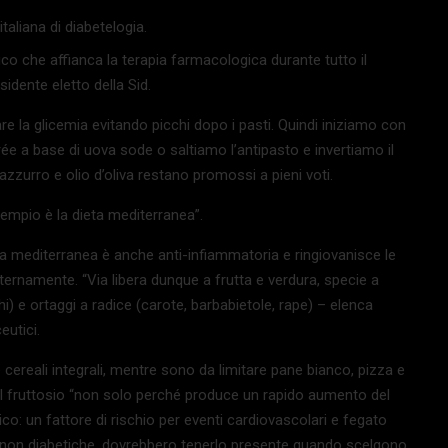
taliana di diabetelogia.
co che affianca la terapia farmacologica durante tutto il
esidente eletto della Sid.
re la glicemia evitando picchi dopo i pasti. Quindi iniziamo con
ée a base di uova sode o saltiamo l’antipasto e invertiamo il
azzurro e olio d’oliva restano
promossi a pieni voti.
empio è la dieta mediterranea”.
a mediterranea è anche anti-infiammatoria e ringiovanisce le
nternamente. “Via libera dunque a frutta e verdura, specie a
chi) e ortaggi a radice (carote, barbabietole, rape) – elenca
eutici.
e cereali integrali, mentre sono da limitare pane bianco, pizza e
a il fruttosio “non solo perché produce un rapido aumento del
ico: un fattore di rischio per eventi cardiovascolari e fegato
non diabetiche, dovrebbero tenerlo presente quando scelgono