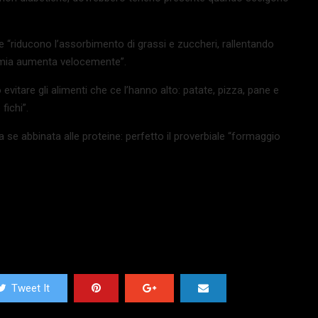
che “riducono l’assorbimento di grassi e zuccheri, rallentando
cemia aumenta velocemente”.
evitare gli alimenti che ce l’hanno alto: patate, pizza, pane e
fichi”.
na se abbinata alle proteine: perfetto il proverbiale “formaggio
Tweet It