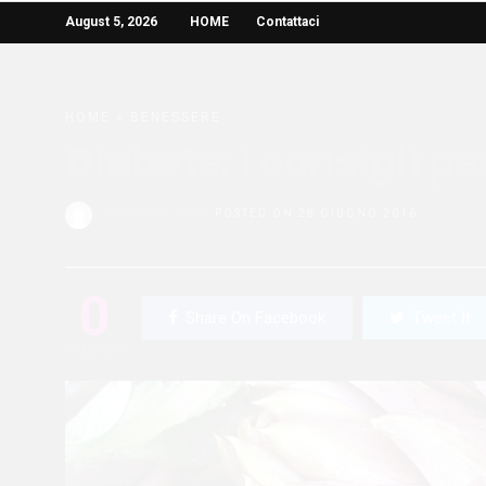
August 5, 2026
HOME
Contattaci
HOME
»
BENESSERE
Diabete: i consigli p
Redazione Bella
POSTED ON 28 GIUGNO 2016
0
Share On Facebook
Tweet It
SHARES