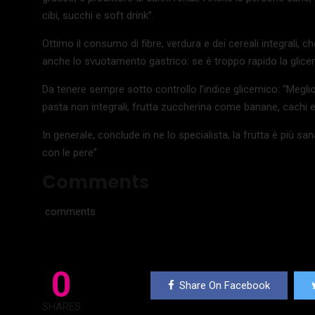
cibi, succhi e soft drink”.
Ottimo il consumo di fibre, verdura e dei cereali integrali, 
anche lo svuotamento gastrico: se è troppo rapido la gli
Da tenere sempre sotto controllo l’indice glicemico: “Meglio 
pasta non integrali, frutta zuccherina come banane, cachi e 
In generale, conclude in ne lo specialista, la frutta è più sa
con le pere”
Comments
comments
0
Share On Facebook
SHARES