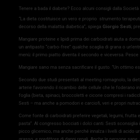
Tenere a bada il diabete? Ecco alcuni consigli dalla Società i
“La dieta costituisce un vero e proprio
strumento terapeuti
decorso della malattia diabetica”, spiega
Giorgio Sesti
, pr
Mangiare proteine e lipidi prima dei carboidrati aiuta a doma
un antipasto “carbo-free” qualche scaglia di grana o un’entr
menù: il primo piatto diventa il secondo e viceversa. Pesce 
Mangiare sano ma senza sacrificare il gusto. “Un ottimo es
Secondo due studi presentati al meeting romagnolo, la diet
arterie favorendo il ricambio delle cellule che le foderano i
foglia (bieta, spinaci, broccoletti e cicorie compresi i radic
Sesti – ma anche a pomodori e carciofi, veri e propri nutrac
Come fonte di carboidrati preferire vegetali, legumi, frutta 
pasta”. Al congresso bocciati i dolci canti. Sesti sconsigli
picco glicemico, ma anche perché innalza i livelli di acido ur
grasso, e predittore di danni renali. Anche le
persone sane, 