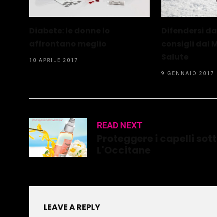
Diabete: le donne lo
Difendersi da
affrontano meglio
consigli dal 
Salute
10 APRILE 2017
9 GENNAIO 2017
READ NEXT
Proteggere i capelli sott
L'Occitane
LEAVE A REPLY