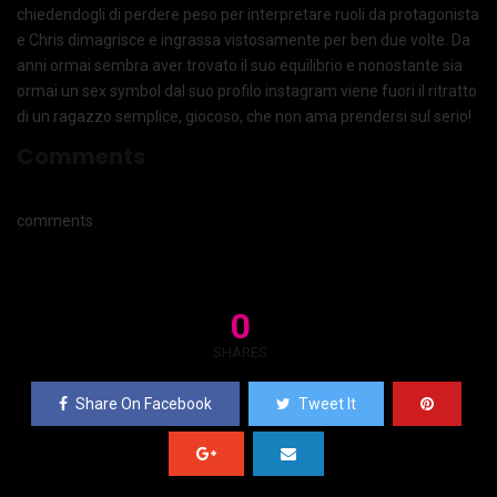
chiedendogli di perdere peso per interpretare ruoli da protagonista
e Chris dimagrisce e ingrassa vistosamente per ben due volte. Da
anni ormai sembra aver trovato il suo equilibrio e nonostante sia
ormai un sex symbol dal suo profilo instagram viene fuori il ritratto
di un ragazzo semplice, giocoso, che non ama prendersi sul serio!
Comments
comments
0
SHARES
Share On Facebook
Tweet It