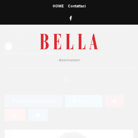
HOME
Contattaci
HOME
»
PEOPLE
Chris Pratt, sexy e aitante: ma è
sempre stato così?
Redazione Bella
0
453 Views
0
POSTED ON 30 SETTEMBRE 2016
- Advertisement -
0
SHARES
Share On Facebook
Tweet It