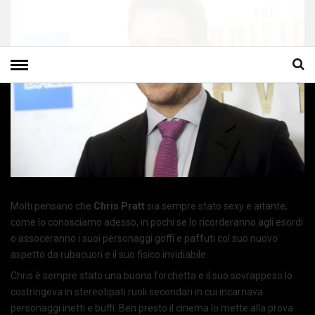
Molti pensano che
Chris Pratt
sia sempre stato sexy e aitante,
come lo conosciamo adesso, in pochi se lo ricorderanno agli esordi
o assoceranno i suoi personaggi goffi e paffuti col suo nuovo
aspetto da rubacuori e il suo fisico invidiabile.
Chris è sempre stato una buona forchetta e il suo sovrappeso lo
costringeva in stereotipati ruoli secondari in cui incarnava
personaggi inetti e buffi. Ben presto il cinema lo mette alla prova