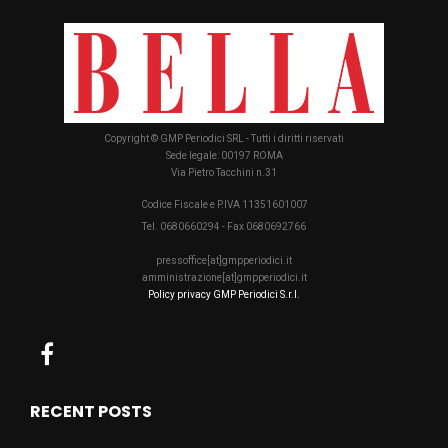
Copyright © GMP Periodici SRL - Tutti i diritti riservati
Sede legale: 00197 ROMA
Via Pietro Tacchini n.31
Codice Fiscale e P.IVA 11351601007
Tel. 0680660294 - Fax 0680692766
pressoffice[at]gmpperiodici.it
amministrazione[at]gmpperiodici.it
Policy privacy GMP Periodici S.r.l.
RECENT POSTS