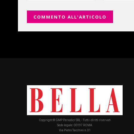
Copyright © GMP Periodici SRL - Tutti i diritti riservati
Sede legale: 00197 ROMA
Via Pietro Tacchini n.31