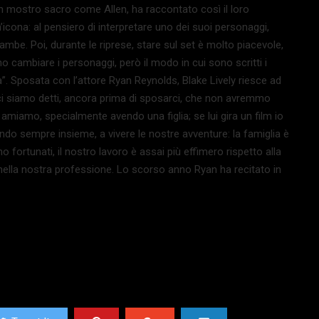
 un mostro sacro come Allen, ha raccontato così il loro
n’icona: al pensiero di interpretare uno dei suoi personaggi,
mbe. Poi, durante le riprese, stare sul set è molto piacevole,
no cambiare i personaggi, però il modo in cui sono scritti i
na”. Sposata con l’attore Ryan Reynolds, Blake Lively riesce ad
 ci siamo detti, ancora prima di sposarci, che non avremmo
miamo, specialmente avendo una figlia; se lui gira un film io
do sempre insieme, a vivere le nostre avventure: la famiglia è
fortunati, il nostro lavoro è assai più effimero rispetto alla
uri nella nostra professione. Lo scorso anno Ryan ha recitato in