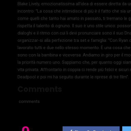
Blake Lively, emozionatissima all’idea di essere diretta da
incontro: “La cosa che intimidisce di più è il fatto che sia u
come quelli che tanto hai amato in passato, ti tremano le ga
rispetta il talento di ognuno. Il suo è uno stile unico: posso
dialoghi e il ritmo con cui li devi pronunciare sono il suo D
organizzar-si alla perfezione tra set e famiglia: “Con Ryan
lavorato tutti e due nello stesso momento. È una cosa che a
sono con la bambina e viceversa. Andiamo in giro per il mon
la priorità numero uno. Sappiamo che, per quanto oggi siamo 
vita privata. Affrontarlo in coppia ci rende più felici e sic
Deadpool e poi mi ha seguito durante le riprese di tre film”.
Comments
comments