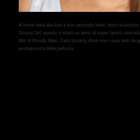
A breve darà alla luce il suo secondo bebè, dopo la piccola 
Gossip Girl, questo è stato un anno di super lavoro nonos
film di Woody Allen, Cafè Society, dove con i suoi abiti da 
protagonista della pellicola.