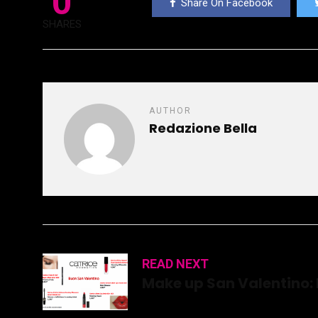
0
Share On Facebook
SHARES
AUTHOR
Redazione Bella
READ NEXT
Make up San Valentino: l