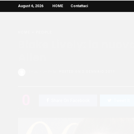
August 6, 2026
HOME
Contattaci
HOME
»
PEOPLE
Blake Lively: la nuo
Allen
Redazione Bella
POSTED ON 2 GENNAIO 2017
0
Share On Facebook
Tweet It
SHARES