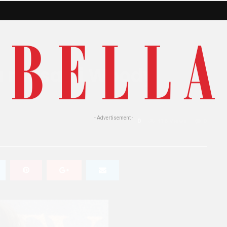
va musa di Woody
- Advertisement -
0
416 Views
0