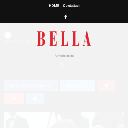
HOME
Contattaci
HOME
»
PEOPLE
Bella Hadid, la sorella
Redazione Bella
0
667 Views
0
POSTED ON 24 AGOSTO 2016
- Advertisement -
0
SHARES
Share On Facebook
Tweet It