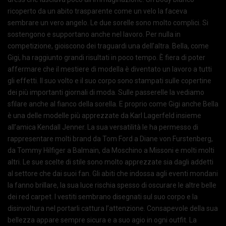
ricoperto da un abito trasparente come un velo la faceva
sembrare un vero angelo. Le due sorelle sono molto complici. Si
sostengono e supportano anche nel lavoro. Per nulla in
competizione, gioiscono dei traguardi una dell’altra. Bella, come
Gigi, ha raggiunto grandi risultati in poco tempo. È fiera di poter
affermare che il mestiere di modella è diventato un lavoro a tutti
gli effetti. Il suo volto e il suo corpo sono stampati sulle copertine
dei più importanti giornali di moda. Sulle passerelle la vediamo
sfilare anche al fianco della sorella. E proprio come Gigi anche Bella
è una delle modelle più apprezzate da Karl Lagerfeld insieme
all’amica Kendall Jenner. La sua versatilità le ha permesso di
rappresentare molti brand da Tom Ford a Diane von Furstenberg,
da Tommy Hilfiger a Balmain, da Moschino a Missoni e molti molti
altri. Le sue scelte di stile sono molto apprezzate sia dagli addetti
al settore che dai suoi fan. Gli abiti che indossa agli eventi mondani
la fanno brillare, la sua luce rischia spesso di oscurare le altre belle
dei red carpet. I vestiti sembrano disegnati sul suo corpo e la
disinvoltura nel portarli cattura l’attenzione. Consapevole della sua
bellezza appare sempre sicura e a suo agio in ogni outfit. La