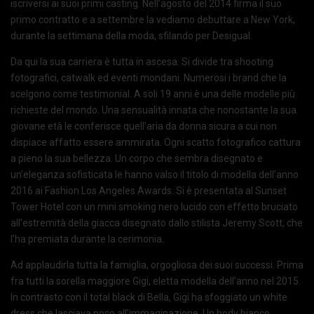
iscriversi ai suoi primi casting. Nell’agosto del 2014 firma il suo
primo contratto e a settembre la vediamo debuttare a New York,
durante la settimana della moda, sfilando per Desigual.
Da qui la sua carriera è tutta in ascesa. Si divide tra shooting
fotografici, catwalk ed eventi mondani. Numerosi i brand che la
scelgono come testimonial. A soli 19 anni è una delle modelle più
richieste del mondo. Una sensualità innata che nonostante la sua
giovane età le conferisce quell’aria da donna sicura a cui non
dispiace affatto essere ammirata. Ogni scatto fotografico cattura
a pieno la sua bellezza. Un corpo che sembra disegnato e
un’eleganza sofisticata le hanno valso il titolo di modella dell’anno
2016 ai Fashion Los Angeles Awards. Si è presentata al Sunset
Tower Hotel con un mini smoking nero lucido con effetto bruciato
all’estremità della giacca disegnato dallo stilista Jeremy Scott, che
l’ha premiata durante la cerimonia.
Ad applaudirla tutta la famiglia, orgogliosa dei suoi successi. Prima
fra tutti la sorella maggiore Gigi, eletta modella dell’anno nel 2015.
In contrasto con il total black di Bella, Gigi ha sfoggiato un white
dress che lasciava poco all’immaginazione. Un body bianco