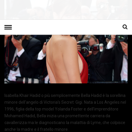
Isabella Khair Hadid o più semplicemente Bella Hadid è la sorellina
minore dell’angelo di Victoria’s Secret: Gigi. Nata a Los Angeles nel
1996, figlia della top model Yolanda Foster e dell’imprenditore
Mohamed Hadid, Bella inizia una promettente carriera da
cavallerizza ma le diagnosticano la malattia di Lyme, che colpisce
anche la madre e il fratello minore.