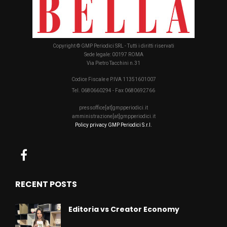
Copyright © GMP Periodici SRL - Tutti i diritti riservati
Sede legale: 00197 ROMA
Via Pietro Tacchini n.31
Codice Fiscale e P.IVA 11351601007
Tel. 0680660294 - Fax 0680692766
pressoffice[at]gmpperiodici.it
amministrazione[at]gmpperiodici.it
Policy privacy GMP Periodici S.r.l.
RECENT POSTS
Editoria vs Creator Economy