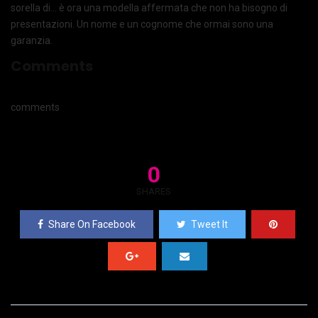
sorella di… è ora una modella affermata che non ha bisogno di
presentazioni. Un nome e un cognome che ormai sono una
garanzia.
Comments
comments
0
SHARES
Share On Facebook
Tweet It