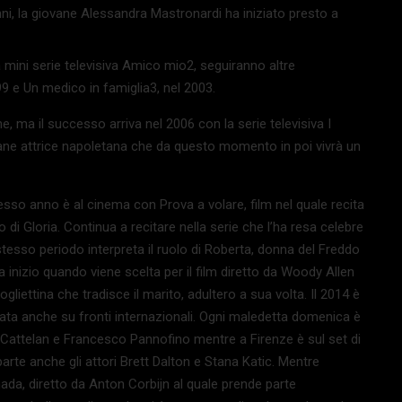
nni, la giovane Alessandra Mastronardi ha iniziato presto a
la mini serie televisiva Amico mio2, seguiranno altre
999 e Un medico in famiglia3, nel 2003.
, ma il successo arriva nel 2006 con la serie televisiva I
ovane attrice napoletana che da questo momento in poi vivrà un
sso anno è al cinema con Prova a volare, film nel quale recita
 di Gloria. Continua a recitare nella serie che l’ha resa celebre
stesso periodo interpreta il ruolo di Roberta, donna del Freddo
 inizio quando viene scelta per il film diretto da Woody Allen
gliettina che tradisce il marito, adultero a sua volta. Il 2014 è
ata anche su fronti internazionali. Ogni maledetta domenica è
ro Cattelan e Francesco Pannofino mentre a Firenze è sul set di
arte anche gli attori Brett Dalton e Stana Katic. Mentre
nada, diretto da Anton Corbijn al quale prende parte