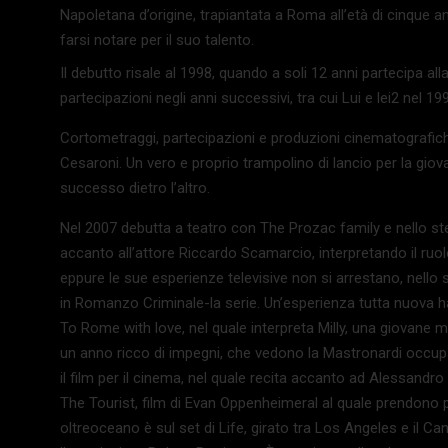
Napoletana d’origine, trapiantata a Roma all’età di cinque a
farsi notare per il suo talento.
Il debutto risale al 1998, quando a soli 12 anni partecipa al
partecipazioni negli anni successivi, tra cui Lui e lei2 nel 1
Cortometraggi, partecipazioni e produzioni cinematografiche
Cesaroni. Un vero e proprio trampolino di lancio per la gi
successo dietro l’altro.
Nel 2007 debutta a teatro con The Prozac family e nello ste
accanto all’attore Riccardo Scamarcio, interpretando il ruolo
eppure le sue esperienze televisive non si arrestano, nello 
in Romanzo Criminale-la serie. Un’esperienza tutta nuova ha
To Rome with love, nel quale interpreta Milly, una giovane mo
un anno ricco di impegni, che vedono la Mastronardi occup
il film per il cinema, nel quale recita accanto ad Alessand
The Tourist, film di Evan Oppenheimeral al quale prendono p
oltreoceano è sul set di Life, girato tra Los Angeles e il Ca