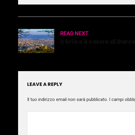
READ NEXT
Il brio e il calore di Barc
LEAVE A REPLY
Il tuo indirizzo email non sarà pubblicato.
I campi obbli