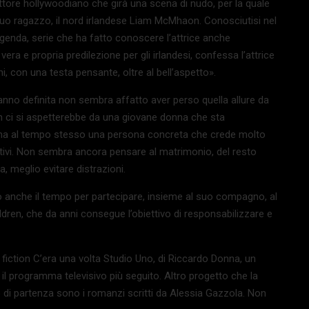
ttore hollywoodiano che girà una scena di nudo, per la quale
 suo ragazzo, il nord irlandese Liam McMhaon. Conosciutisi nel
eggenda, serie che ha fatto conoscere l’attrice anche
vera e propria predilezione per gli irlandesi, confessa l’attrice
ni, con una testa pensante, oltre
al bell’aspetto».
hanno definita non sembra affatto aver perso quella allure da
 ci si aspetterebbe da una giovane donna che sta
 ma al tempo stesso una persona concreta che crede molto
ttivi. Non sembra ancora pensare al matrimonio, del resto
, meglio evitare distrazioni.
vato anche il tempo per partecipare, insieme al suo compagno, al
ldren, che da anni consegue l’obiettivo di responsabilizzare e
fiction C’era una volta Studio Uno, di Riccardo Donna, un
 il programma televisivo più seguito. Altro progetto che la
to di partenza sono i romanzi scritti da Alessia Gazzola. Non