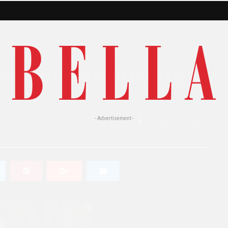
di: una stella tutta
- Advertisement -
0
848 Views
0