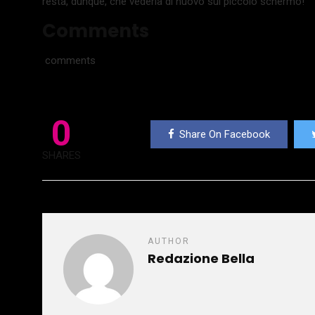
resta, dunque, che vederla di nuovo sul piccolo schermo!
Comments
comments
0
Share On Facebook
SHARES
AUTHOR
Redazione Bella