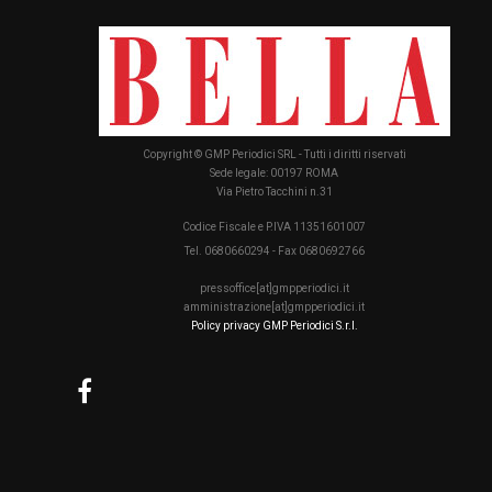
Copyright © GMP Periodici SRL - Tutti i diritti riservati
Sede legale: 00197 ROMA
Via Pietro Tacchini n.31
Codice Fiscale e P.IVA 11351601007
Tel. 0680660294 - Fax 0680692766
pressoffice[at]gmpperiodici.it
amministrazione[at]gmpperiodici.it
Policy privacy GMP Periodici S.r.l.