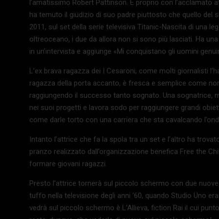
l’amatissimo Robert Pattinson. È proprio con l’acclamato a
ha temuto il giudizio di suo padre piuttosto che quello del
2011, sul set della serie televisiva Titanic-Nascita di una l
oltreoceano, i due da allora non si sono più lasciati. Ha una 
in un’intervista e aggiunge «Mi conquistano gli uomini genui
L’ex brava ragazza dei I Cesaroni, come molti giornalisti l’
ragazza della porta accanto, è fresca e semplice come non
raggiungendo il successo tanto sognato. Una sognatrice,
nei suoi progetti e lavora sodo per raggiungere grandi obie
come darle torto con una carriera che sta cavalcando l’onda
Intanto l’attrice che fa la spola tra un set e l’altro ha tro
pranzo realizzato dall’organizzazione benefica Free the Chi
formare giovani ragazzi.
Presto l’attrice tornerà sul piccolo schermo con due nuove 
tuffo nella televisione degli anni ’60, quando Studio Uno era
vedrà sul piccolo schermo è L’Allieva, fiction Rai il cui pun