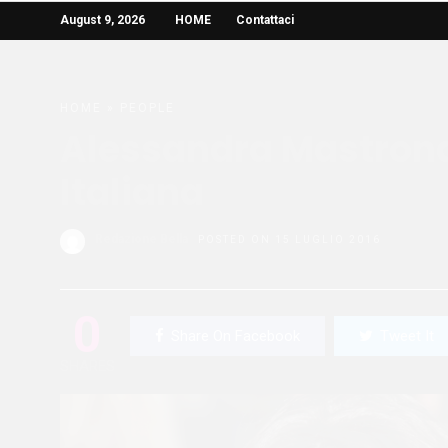
August 9, 2026
HOME
Contattaci
HOME
»
PEOPLE
Alessandra Mastronar
Italiana
Redazione Bella
POSTED ON 15 LUGLIO 2016
0
Share On Facebook
Tweet It
SHARES