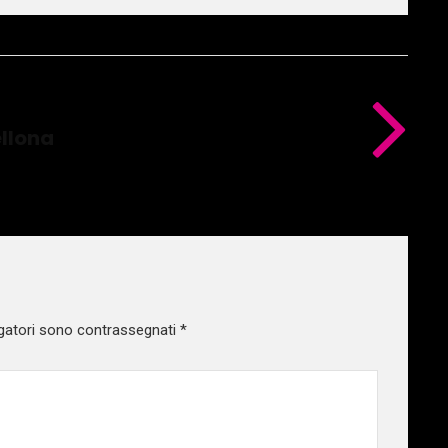
ellona
gatori sono contrassegnati
*