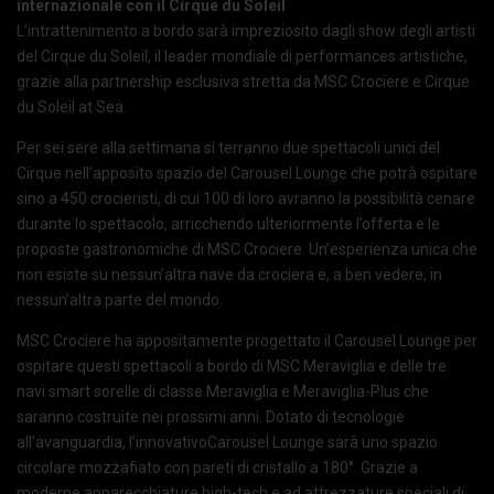
internazionale con il Cirque du Soleil
L’intrattenimento a bordo sarà impreziosito dagli show degli artisti
del Cirque du Soleil, il leader mondiale di performances artistiche,
grazie alla partnership esclusiva stretta da MSC Crociere e Cirque
du Soleil at Sea.
Per sei sere alla settimana si terranno due spettacoli unici del
Cirque nell’apposito spazio del Carousel Lounge che potrà ospitare
sino a 450 crocieristi, di cui 100 di loro avranno la possibilità cenare
durante lo spettacolo, arricchendo ulteriormente l’offerta e le
proposte gastronomiche di MSC Crociere. Un’esperienza unica che
non esiste su nessun’altra nave da crociera e, a ben vedere, in
nessun’altra parte del mondo.
MSC Crociere ha appositamente progettato il Carousel Lounge per
ospitare questi spettacoli a bordo di MSC Meraviglia e delle tre
navi smart sorelle di classe Meraviglia e Meraviglia-Plus che
saranno costruite nei prossimi anni. Dotato di tecnologie
all’avanguardia, l’innovativoCarousel Lounge sarà uno spazio
circolare mozzafiato con pareti di cristallo a 180°. Grazie a
moderne apparecchiature high-tech e ad attrezzature speciali di