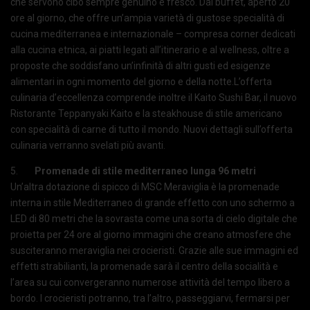
che servono cibo sempre genuino e fresco. Dal buffet, aperto 20
ore al giorno, che offre un’ampia varietà di gustose specialità di
cucina mediterranea e internazionale – compresa corner dedicati
alla cucina etnica, ai piatti legati all’itinerario e al wellness, oltre a
proposte che soddisfano un’infinità di altri gusti ed esigenze
alimentari in ogni momento del giorno e della notte.L’offerta
culinaria d’eccellenza comprende inoltre il Kaito Sushi Bar, il nuovo
Ristorante Teppanyaki Kaito e la steakhouse di stile americano
con specialità di carne di tutto il mondo. Nuovi dettagli sull’offerta
culinaria verranno svelati più avanti.
5.
Promenade di stile mediterraneo lunga 96 metri
Un’altra dotazione di spicco di MSC Meraviglia è la promenade
interna in stile Mediterraneo di grande effetto con uno schermo a
LED di 80 metri che la sovrasta come una sorta di cielo digitale che
proietta per 24 ore al giorno immagini che creano atmosfere che
susciteranno meraviglia nei crocieristi. Grazie alle sue immagini ed
effetti strabilianti, la promenade sarà il centro della socialità e
l’area su cui convergeranno numerose attività del tempo libero a
bordo. I crocieristi potranno, tra l’altro, passeggiarvi, fermarsi per