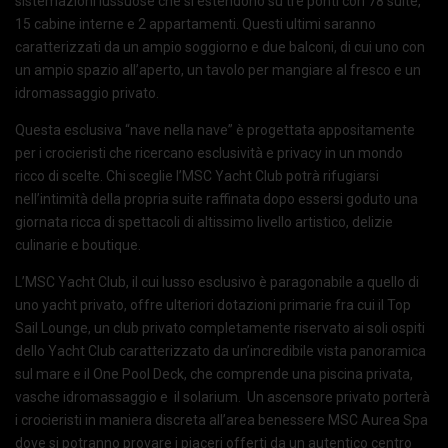
sistemazioni lussuose che si estendono su tre ponti con 78 suite,
15 cabine interne e 2 appartamenti. Questi ultimi saranno
caratterizzati da un ampio soggiorno e due balconi, di cui uno con
un ampio spazio all’aperto, un tavolo per mangiare al fresco e un
idromassaggio privato.
Questa esclusiva “nave nella nave” è progettata appositamente
per i crocieristi che ricercano esclusività e privacy in un mondo
ricco di scelte. Chi sceglie l’MSC Yacht Club potrà rifugiarsi
nell’intimità della propria suite raffinata dopo essersi goduto una
giornata ricca di spettacoli di altissimo livello artistico, delizie
culinarie e boutique.
L’MSC Yacht Club, il cui lusso esclusivo è paragonabile a quello di
uno yacht privato, offre ulteriori dotazioni primarie fra cui il Top
Sail Lounge, un club privato completamente riservato ai soli ospiti
dello Yacht Club caratterizzato da un’incredibile vista panoramica
sul mare e il One Pool Deck, che comprende una piscina privata,
vasche idromassaggio e il solarium. Un ascensore privato porterà
i crocieristi in maniera discreta all’area benessere MSC Aurea Spa
dove si potranno provare i piaceri offerti da un autentico centro