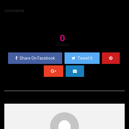
comments
0
SHARES
Share On Facebook
Tweet It