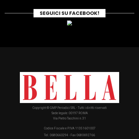
SEGUICI SU FACEBOOK!
Copyright © GMP Periodici SRL - Tutti i diritti riservati
Sede legale: 00197 ROMA
Via Pietro Tacchini n.31
Codice Fiscale e P.IVA 11351601007
Tel. 0680660294 - Fax 0680692766