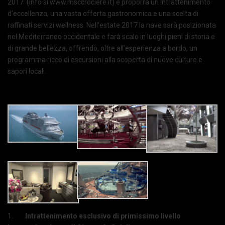
2017 (info si www.msccrociere.it) e proporrà un intrattenimento
d’eccellenza, una vasta offerta gastronomica e una scelta di
raffinati servizi wellness. Nell’estate 2017 la nave sarà posizionata
nel Mediterraneo occidentale e farà scalo in luoghi pieni di storia e
di grande bellezza, offrendo, oltre all’esperienza a bordo, un
programma ricco di escursioni alla scoperta di nuove culture e
sapori locali.
1.
Intrattenimento esclusivo di primissimo livello