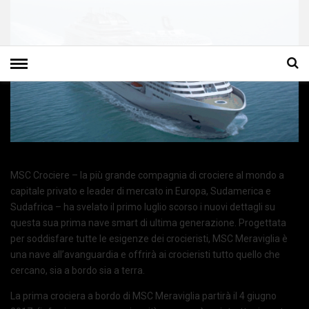
MSC Crociere – la più grande compagnia di crociere al mondo a
capitale privato e leader di mercato in Europa, Sudamerica e
Sudafrica – ha svelato il primo luglio scorso i nuovi dettagli su
questa sua prima nave smart di ultima generazione. Progettata
per soddisfare tutte le esigenze dei crocieristi, MSC Meraviglia è
una nave all’avanguardia e offrirà ai crocieristi tutto quello che
cercano, sia a bordo sia a terra.
La prima crociera a bordo di MSC Meraviglia partirà il 4 giugno