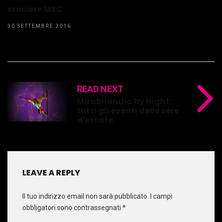
crociere MSC
30 SETTEMBRE 2016
READ NEXT
Mirabilandia by Night:
tutti gli eventi delle sere
d'estate
LEAVE A REPLY
Il tuo indirizzo email non sarà pubblicato.
I campi
obbligatori sono contrassegnati
*