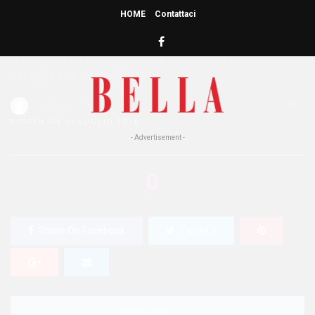
HOME
Contattaci
HOME
»
ATTUALITÀ
MSC Meraviglia si presenta: il
VIDEO e le FOTO
Redazione Bella
0
747 Views
0
POSTED ON 11 LUGLIO 2016
- Advertisement -
0
SHARES
Share On Facebook
Tweet It