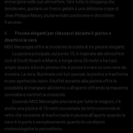
immergersi nelle sue atmosfere, fare tutto lo shopping che
desiderano, gustarsi un fresco gelato o una deliziosa crepe di
Jean Philippe Maury, pluripremiato pasticcere e chocolatier
francese.
6.
Piscine eleganti per rilassarsi durante il giorno e
divertirsi la sera
MSC Meraviglia offre ai crocieristi la scelta di tre piscine eleganti:
· La piscina principale, sul ponte 15, è inspirata alle atmosfere
cool di South Beach a Miami, è lunga circa 25 metri e ha il più
ampio spazio a bordo piscina che si possa trovare su una nave da
crociera. La sera, illuminata con luci speciali, la piscina si trasforma
in uno spettacolo visivo. Il buffet accanto alla piscina offre la
possibilità di mangiare all’interno o all’aperto offrendo la massima
comodità e comfort ai crocieristi.
· Essendo MSC Meraviglia una nave per tutte le stagioni, c’è
anche una piscina di 10 metri sovrastata da tetto scorrevole in
vetro che consente di trasformarla in piscina all’aperto quando la
nave è in porto o semplicemente quando le condizioni
meteorologiche lo permettono.