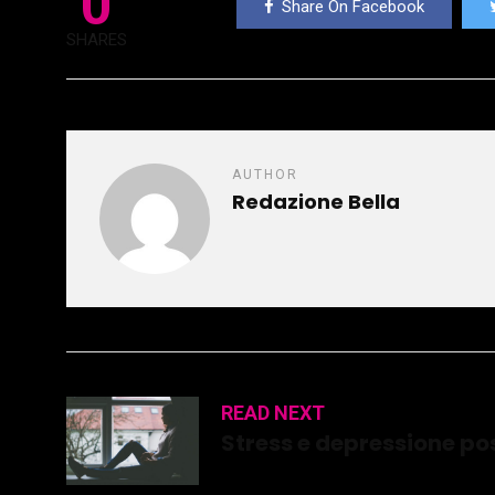
0
Share On Facebook
SHARES
AUTHOR
Redazione Bella
READ NEXT
Stress e depressione po