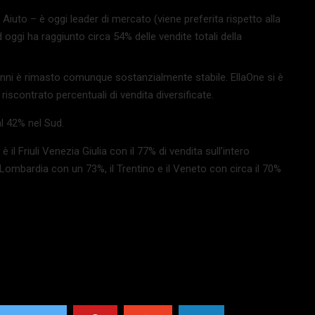
 Aiuto – è oggi leader di mercato (viene preferita rispetto alla
 oggi ha raggiunto circa 54% delle vendite totali della
anni è rimasto comunque sostanzialmente stabile. EllaOne si è
riscontrato percentuali di vendita diversificate.
l 42% nel Sud.
l Friuli Venezia Giulia con il 77% di vendita sull’intero
ombardia con un 73%, il Trentino e il Veneto con circa il 70%