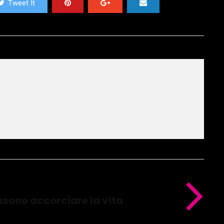
Tweet It
ssono accorciare la vita