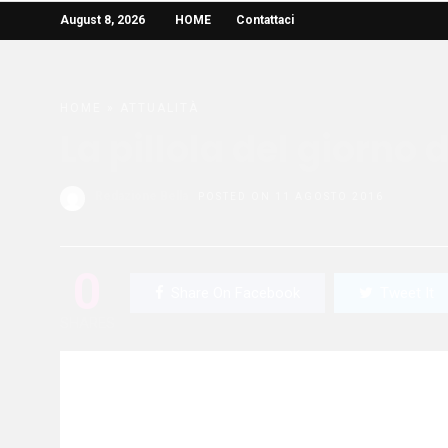
August 8, 2026
HOME
Contattaci
HOME
»
ATTUALITÀ
La pillola del giorno
Redazione Bella
POSTED ON 11 AGOSTO 2016
0
Share On Facebook
Tweet It
SHARES