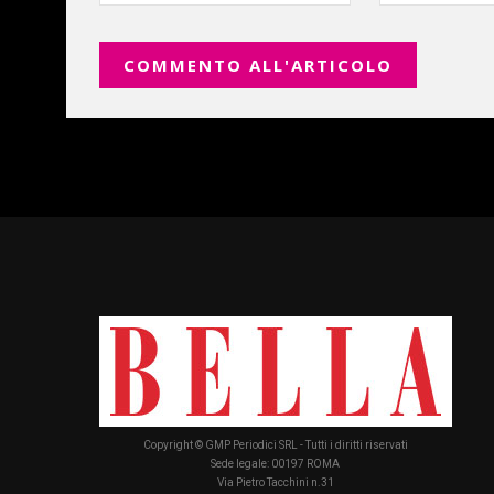
Copyright © GMP Periodici SRL - Tutti i diritti riservati
Sede legale: 00197 ROMA
Via Pietro Tacchini n.31