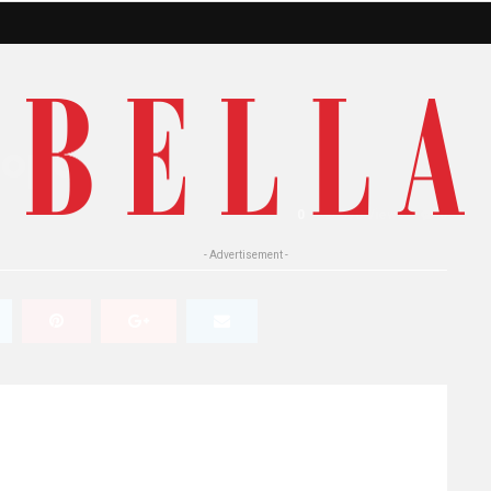
 dopo
0
370 Views
0
- Advertisement -