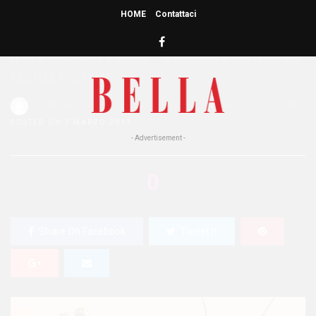
HOME
Contattaci
HOME
»
ATTUALITÀ
Insetti a tavola: “Valido sostituto
della carne”
Redazione Bella
0
480 Views
0
POSTED ON 7 MARZO 2017
- Advertisement -
0
SHARES
Share On Facebook
Tweet It