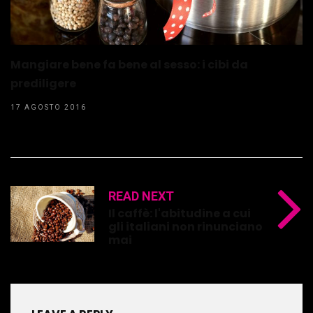
Mangiare bene fa bene al sesso: i cibi da
prediligere
17 AGOSTO 2016
READ NEXT
Il caffè: l'abitudine a cui
gli italiani non rinunciano
mai