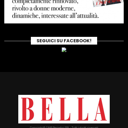
SEGUICI SU FACEBOOK!
Copyright © GMP Periodici SRL - Tutti i diritti riservati