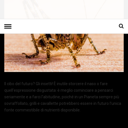
Il cibo del futuro? Gli insetti! È inutile storcere il naso o fare
quell’espressione disgustata: è meglio cominciare a pensarci
seriamente e a farci l’abitudine, poiché in un Pianeta sempre più
sovraffollato, grilli e cavallette potrebbero essere in futuro l’unica
fonte commestibile di nutrienti disponibile.