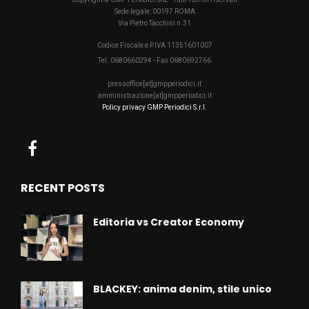
Sede legale: 00197 ROMA
Via Pietro Tacchini n.31
Codice Fiscale e P.IVA 11351601007
Tel. 0680660294 - Fax 0680692766
pressoffice[at]gmpperiodici.it
amministrazione[at]gmpperiodici.it
Policy privacy GMP Periodici S.r.l.
RECENT POSTS
Editoria vs Creator Economy
BLACKEY: anima denim, stile unico