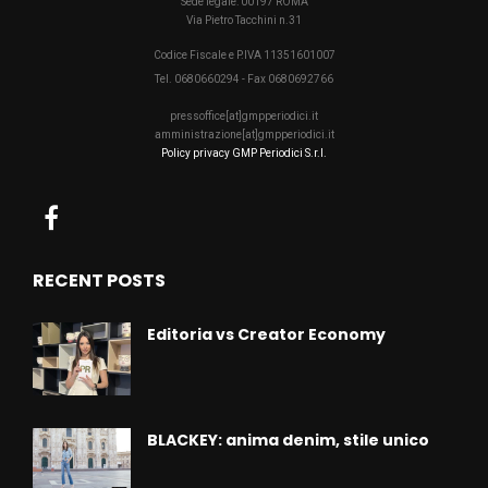
Sede legale: 00197 ROMA
Via Pietro Tacchini n.31
Codice Fiscale e P.IVA 11351601007
Tel. 0680660294 - Fax 0680692766
pressoffice[at]gmpperiodici.it
amministrazione[at]gmpperiodici.it
Policy privacy GMP Periodici S.r.l.
RECENT POSTS
Editoria vs Creator Economy
BLACKEY: anima denim, stile unico