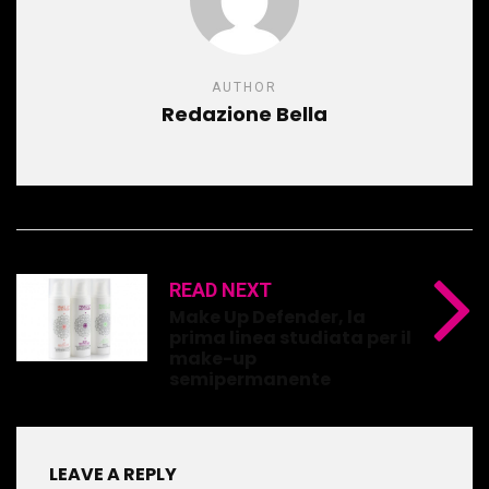
AUTHOR
Redazione Bella
READ NEXT
Make Up Defender, la
prima linea studiata per il
make-up
semipermanente
LEAVE A REPLY