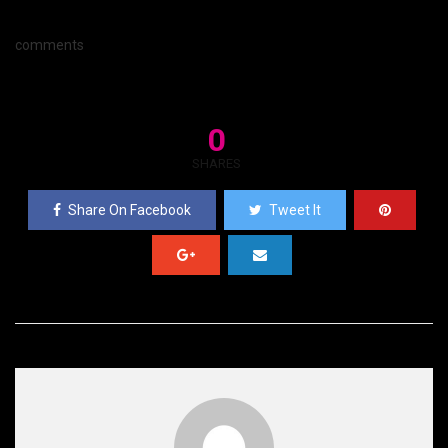
comments
0
SHARES
Share On Facebook
Tweet It