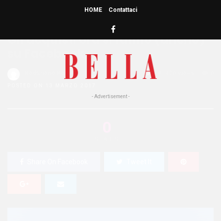
HOME
Contattaci
HOME
»
ATTUALITÀ
Gli acquisti ora si fanno (anche)
su Facebook
Redazione Bella
0
430 Views
0
POSTED ON 13 MARZO 2017
- Advertisement -
0
SHARES
Share On Facebook
Tweet It