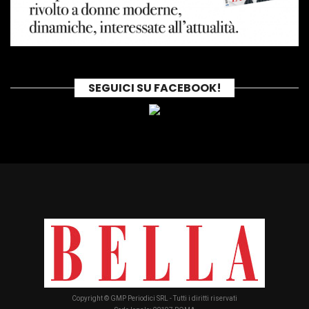
SEGUICI SU FACEBOOK!
Copyright © GMP Periodici SRL - Tutti i diritti riservati