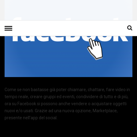
Come se non bastasse già poter chiamare, chattare, fare video in
tempo reale, creare gruppi ed eventi, condividere di tutto e di più,
ora su Facebook si possono anche vendere o acquistare oggetti
nuovi e/o usati. Grazie ad una nuova opzione, Marketplace,
presente nell’app del social.