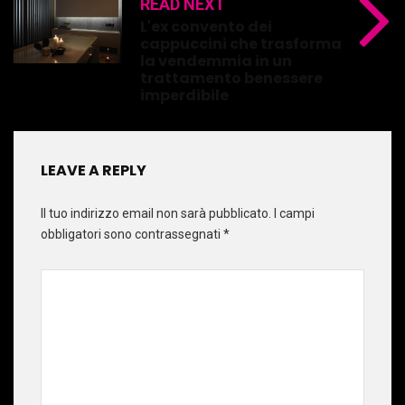
READ NEXT
L'ex convento dei
cappuccini che trasforma
la vendemmia in un
trattamento benessere
imperdibile
LEAVE A REPLY
Il tuo indirizzo email non sarà pubblicato.
I campi
obbligatori sono contrassegnati
*