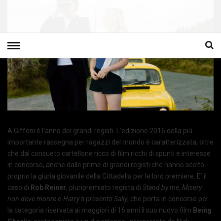
A Giffoni è l’anno dei grandi registi. L’edizione 2016 della più
importante rassegna per ragazzi del mondo è caratterizzata, oltre
che dal consueto cartellone ricco di film ricchi di spunti e interesse
in concorso, anche dalle prime di grandi registi che hanno scelto
proprio la giuria giovanile della Cittadella per le loro premiere. E’ il
caso di
Rob Reiner
, pluripremiato regista di
Stand by me
,
Misery
non deve morire
e
Harry ti presento Sally
, che porta in concorso per
la categoria riservata ai maggiori di 16 anni il suo nuovo film
Being