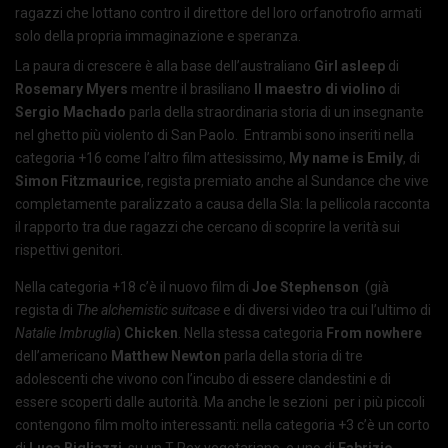
ragazzi che lottano contro il direttore del loro orfanotrofio armati
solo della propria immaginazione e speranza.
La paura di crescere è alla base dell’australiano
Girl asleep
di
Rosemary Myers
mentre il brasiliano
Il maestro di violino
di
Sergio Machado
parla della straordinaria storia di un insegnante
nel ghetto più violento di San Paolo. Entrambi sono inseriti nella
categoria +16 come l’altro film attesissimo,
My name is Emily
, di
Simon Fitzmaurice
, regista premiato anche al Sundance che vive
completamente paralizzato a causa della Sla: la pellicola racconta
il rapporto tra due ragazzi che cercano di scoprire la verità sui
rispettivi genitori.
Nella categoria +18 c’è il nuovo film di
Joe Stephenson
(già
regista di
The alchemistic suitcase
e di diversi video tra cui l’ultimo di
Natalie Imbruglia
)
Chicken
. Nella stessa categoria
From nowhere
dell’americano
Matthew Newton
parla della storia di tre
adolescenti che vivono con l’incubo di essere clandestini e di
essere scoperti dalle autorità. Ma anche le sezioni per i più piccoli
contengono film molto interessanti: nella categoria +3 c’è un corto
di
Luca Bigliazzi
, su un T-Rex vegetariano, e uno di
Fabrizio