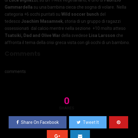
Gammardella
su una bambina cieca che sogna di volare. Nella
categoria +6 occhi puntati su
Wild soccer bunch
del
tedesco
Joachim Masamnek
, storia di un gruppo di ragazzi
ossessionati dal calcio mentre nella sezione +10 molto atteso
Tsatsiki, Dad and Olive War
della svedese
Lisa Larsson
che
affronta il tema della crisi greca vista con gli occhi di un bambino.
Comments
comments
0
SHARES
Share On Facebook
Tweet It