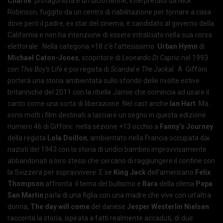
Charlie
: protagonista è un diciottenne, interpretato da Nick
Robinson, fuggito da un centro di riabilitazione per tornare a casa
dove però il padre, ex star del cinema, è candidato al governo della
California e non ha intenzione di essere intralciato nella sua corsa
elettorale. Nella categoria +18 c’è l’attesissimo
Urban Hymn
di
Michael Caton-Jones
, scopritore di
Leonardo Di Caprio
nel 1993
con
This Boy’s Life
e poi regista di
Scandal
e
The Jackal
. A Giffoni
porterà una storia ambientata sullo sfondo delle rivolte estive
britanniche del 2011 con la ribelle Jamie che comincia ad usare il
canto come una sorta di liberazione. Nel cast anche
Ian Hart
. Ma
sono molti i film destinati a lasciare un segno in questa edizione
numero 46 di Giffoni: nella sezione +13 occhio a
Fanny’s Journey
della regista
Lola Doillon
, ambientato nella Francia occupata dai
nazisti del 1943 con la storia di undici bambini improvvisamente
abbandonati a loro stessi che cercano di raggiungere il confine con
la Svizzera per sopravvivere. E se
King Jack
dell’americano
Felix
Thompson
affronta il tema del bullismo e
Rara
della cilena
Pepa
San Martin
parla di una figlia con una madre che vive con un’altra
donna,
The day will come
del danese
Jesper Westerlin Nielsen
racconta la storia, ispirata a fatti realmente accaduti, di due