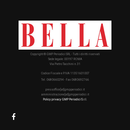
Copyright © GMP Periodici SRL - Tutti i diritti riservati
Sede legale: 00197 ROMA
Via Pietro Tacchini n.31
Codice Fiscale e P.IVA 11351601007
Tel. 0680660294 - Fax 0680692766
pressoffice[at]gmpperiodici.it
amministrazione[at]gmpperiodici.it
Policy privacy GMP Periodici S.r.l.