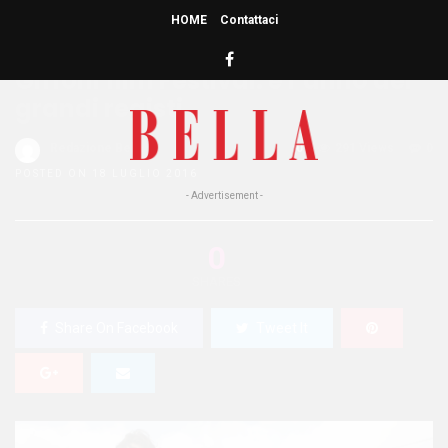
HOME
Contattaci
HOME
»
ATTUALITÀ
Giffoni film Festival: è l’anno dei
grandi registi
Redazione Bella
0
291 Views
0
POSTED ON 18 LUGLIO 2016
- Advertisement -
0
SHARES
Share On Facebook
Tweet It