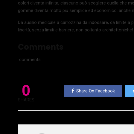
colori diventa infinita, ciascuno può scegliere quella che meg
gomme diventa molto più semplice ed economico, anche n
Da ausilio medicale a carrozzina da indossare, da limite a p
libertà, senza limiti e barriere, non soltanto architettoniche!
Comments
comments
0
Share On Facebook
SHARES