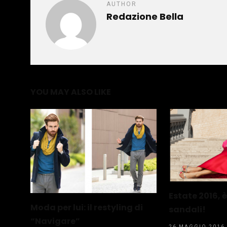
AUTHOR
Redazione Bella
YOU MAY ALSO LIKE
Estate 2016, 
Moda per lui: il restyling di
sandali!
“Navigare”
26 MAGGIO 2016