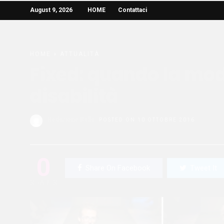
August 9, 2026
HOME
Contattaci
HOME
»
ATTUALITÀ
Fixed: quando la mod
disabilità
Redazione Bella
POSTED ON 10 OTTOBRE 2016
0
Share On Facebook
Tweet It
SHARES