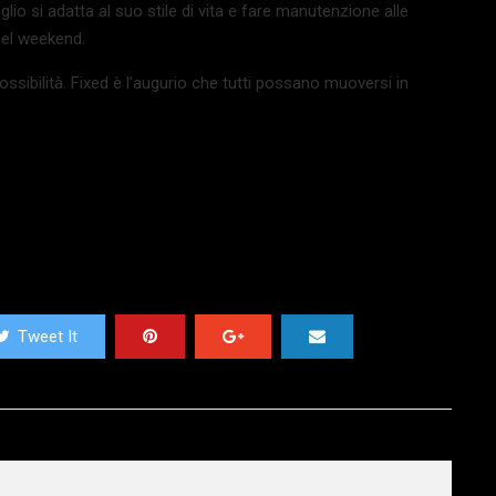
lio si adatta al suo stile di vita e fare manutenzione alle
el weekend.
ossibilità. Fixed è l’augurio che tutti possano muoversi in
Tweet It