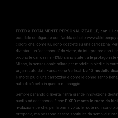
FIXED è TOTALMENTE PERSONALIZZABILE, con 11 colori
possibile configurare con facilità sul sito www.abletoenjoy.c
coloro che, come lui, sono costretti su una carrozzina. Perc
diventare un “accessorio” da vivere, da interpretare con il 
proprio le carrozzine FIXED siano state tra le protagoniste d
Milano, la sensazionale sfilata per modelle in piedi e in c
organizzato dalla Fondazione Vertical.
Le 12 modelle disa
è molto più di una carrozzina e come le donne sanno bene, ai
nulla di più bello in questo messaggio.
Sempre parlando di libertà, l’altra grande innovazione desti
ausilio ad accessorio, è che
FIXED monta le ruote da bici
rivoluzione perché, per la prima volta, le ruote non sono pi
ortopedie, ma possono essere sostituite da semplici ruote 