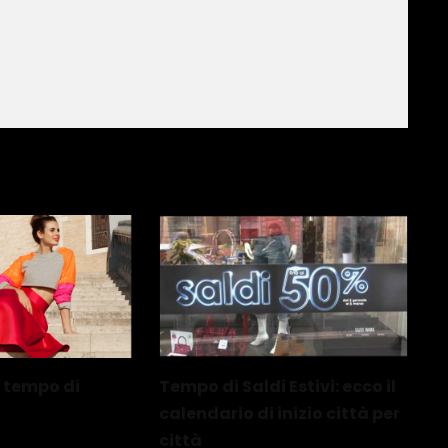
è tempo di
Tempo di Saldi Estivi: ecco il
calendario di inizio città per
città