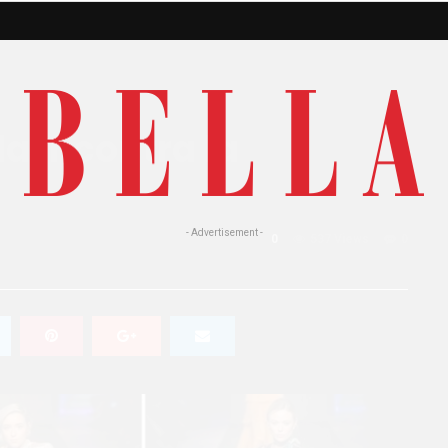
a incontra la
- Advertisement -
0
537 Views
0