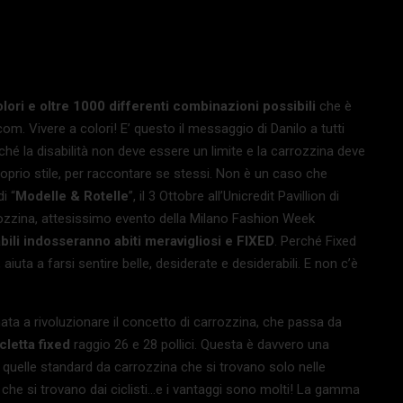
 e oltre 1000 differenti combinazioni possibili
che è
om. Vivere a colori! E’ questo il messaggio di Danilo a tutti
hé la disabilità non deve essere un limite e la carrozzina deve
proprio stile, per raccontare se stessi. Non è un caso che
i “
Modelle & Rotelle
”, il 3 Ottobre all’Unicredit Pavillion di
arrozzina, attesissimo evento della Milano Fashion Week
bili indosseranno abiti meravigliosi e FIXED
. Perché Fixed
uta a farsi sentire belle, desiderate e desiderabili. E non c’è
nata a rivoluzionare il concetto di carrozzina, che passa da
cletta fixed
raggio 26 e 28 pollici. Questa è davvero una
ù quelle standard da carrozzina che si trovano solo nelle
che si trovano dai ciclisti…e i vantaggi sono molti! La gamma