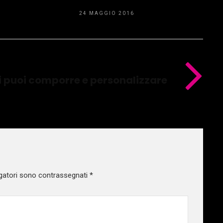
24 MAGGIO 2016
i puoi comporre e personalizzare
gatori sono contrassegnati
*