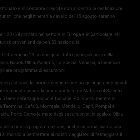
ettonato e in costante crescita con al centro le destinazioni
risti, che negli itinerari a cavallo del 15 agosto saranno
 2016 il primato nel settore in Europa e in particolare nel
uristi provenienti da ben 50 nazionalità.
ettueranno 23 scali in quasi tutti i principali porti della
ina, Napoli, Olbia, Palermo, La Spezia, Venezia, a beneficio
capillare programma di escursioni.
tico culturali dei porti di destinazione si aggiungeranno quanti
onate in questo senso figurano posti come Matera o il Salento
e 5 terre nelle tappe liguri e toscane. Poi Roma, mentre in
 e a Taormina, Cefalù, Monreale, Mondello. Capri, Pompei e
alda, Porto Cervo le mete degli escursionisti in scalo a Olbia.
tro della nostra programmazione, anche se ormai siamo una
i al mondo a permettere ai nostri viaggiatori di festeggiare il