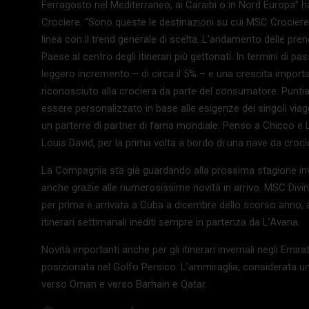
Ferragosto nel Mediterraneo, ai Caraibi o in Nord Europa”
Crociere. “Sono queste le destinazioni su cui MSC Crociere p
linea con il trend generale di scelta. L’andamento delle pre
Paese al centro degli itinerari più gettonati. In termini di p
leggero incremento – di circa il 5% – e una crescita impor
riconosciuto alla crociera da parte del consumatore. Puntia
essere personalizzato in base alle esigenze dei singoli viagg
un parterre di partner di fama mondiale. Penso a Chicco e L
Louis David, per la prima volta a bordo di una nave da croci
La Compagnia sta già guardando alla prossima stagione inver
anche grazie alle numerosissime novità in arrivo. MSC Divi
per prima è arrivata a Cuba a dicembre dello scorso anno,
itinerari settimanali inediti sempre in partenza da L’Avana.
Novità importanti anche per gli itinerari invernali negli Emir
posizionata nel Golfo Persico. L’ammiraglia, considerata una 
verso Oman e verso Barhain e Qatar.