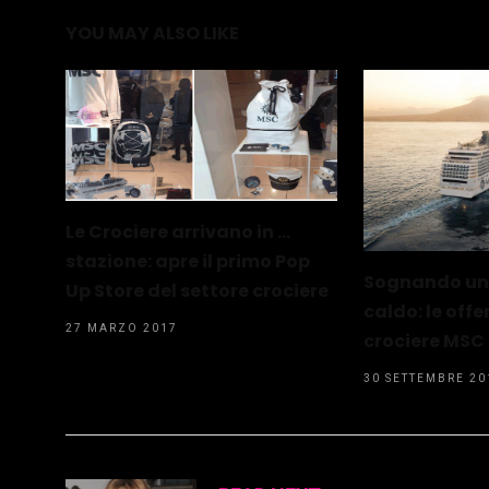
YOU MAY ALSO LIKE
Le Crociere arrivano in …
stazione: apre il primo Pop
Sognando un’
Up Store del settore crociere
caldo: le offe
27 MARZO 2017
crociere MSC
30 SETTEMBRE 20