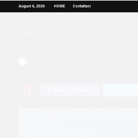
August 6, 2026
HOME
Contattaci
HOME
»
ATTUALITÀ
Ferragosto: è l’Estate
Redazione Bella
POSTED ON 8 AGOSTO 2016
0
Share On Facebook
Tweet It
SHARES