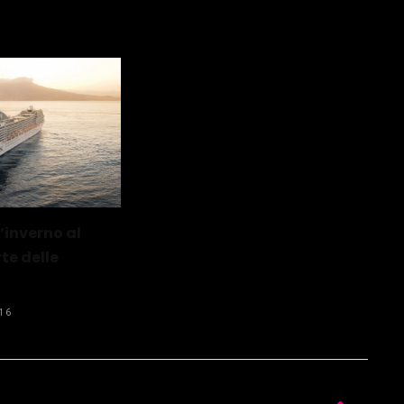
inverno al
rte delle
16