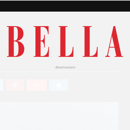
 delle crociere
0
460 Views
0
- Advertisement -