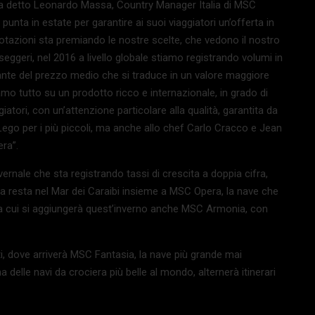
 ha detto Leonardo Massa, Country Manager Italia di MSC
unta in estate per garantire ai suoi viaggiatori un’offerta in
notazioni sta premiando le nostre scelte, che vedono il nostro
asseggeri, nel 2016 a livello globale stiamo registrando volumi in
tante del prezzo medio che si traduce in un valore maggiore
mo tutto su un prodotto ricco e internazionale, in grado di
iatori, con un’attenzione particolare alla qualità, garantita da
ego per i più piccoli, ma anche allo chef Carlo Cracco e Jean
era”.
nale che sta registrando tassi di crescita a doppia cifra,
na resta nel Mar dei Caraibi insieme a MSC Opera, la nave che
 a cui si aggiungerà quest’inverno anche MSC Armonia, con
ati, dove arriverà MSC Fantasia, la nave più grande mai
delle navi da crociera più belle al mondo, alternerà itinerari