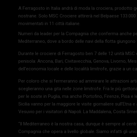
A Ferragosto in Italia andrà di moda la crociera, prodotto g
nostrane. Solo MSC Crociere attirerà nel Belpaese 133.000 tu
movimentati in 11 città italiane.
Numeri da leader per la Compagnia che conferma anche per il
Mediterraneo, dove a bordo delle navi della flotta giungono t
Durante le crociere di Ferragosto ben 7 delle 12 unità MSC eff
penisola: Ancona, Bari, Civitavecchia, Genova, Livorno, Mess
dell’economia locale e delle località limitrofe, grazie a un 
Per coloro che si fermeranno ad ammirare le attrazioni artis
sceglieranno una gita nelle zone limitrofe. Fra le più gett
per le soste in Puglia, ma anche Portofino, Firenze, Pisa e l
Sicilia vanno per la maggiore le visite giornaliere sull’Etna
Vesuvio per i visitatori di Napoli. La Maddalena, Costa Smer
“Il Mediterraneo è la nostra casa, dunque è sempre al cen
Compagnia che opera a livello globale. Siamo infatti gli unic