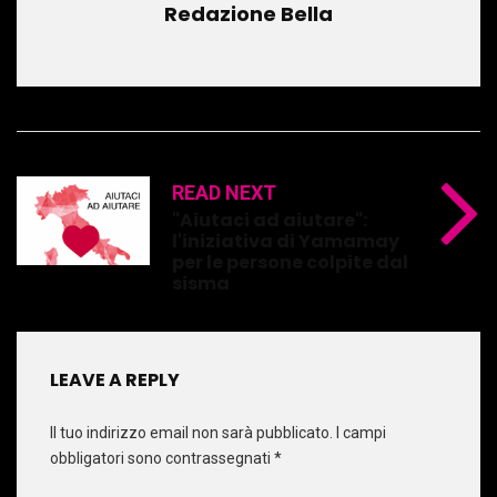
Redazione Bella
READ NEXT
"Aiutaci ad aiutare":
l'iniziativa di Yamamay
per le persone colpite dal
sisma
LEAVE A REPLY
Il tuo indirizzo email non sarà pubblicato.
I campi
obbligatori sono contrassegnati
*