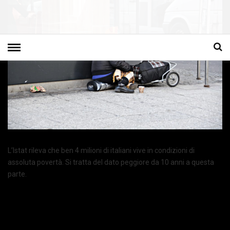
L’Istat rileva che ben 4 milioni di italiani vive in condizioni di
assoluta povertà. Si tratta del dato peggiore da 10 anni a questa
parte.