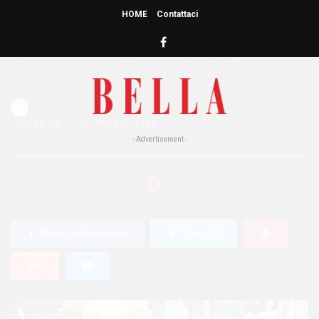
HOME
Contattaci
HOME
»
ATTUALITÀ
Crisi superata? L’Istat dice il
contrario
Redazione Bella
0
387 Views
0
POSTED ON 17 SETTEMBRE 2016
- Advertisement -
0
SHARES
Share On Facebook
Tweet It