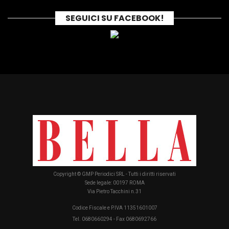
SEGUICI SU FACEBOOK!
Copyright © GMP Periodici SRL - Tutti i diritti riservati
Sede legale: 00197 ROMA
Via Pietro Tacchini n.31
Codice Fiscale e P.IVA 11351601007
Tel. 0680660294 - Fax 0680692766