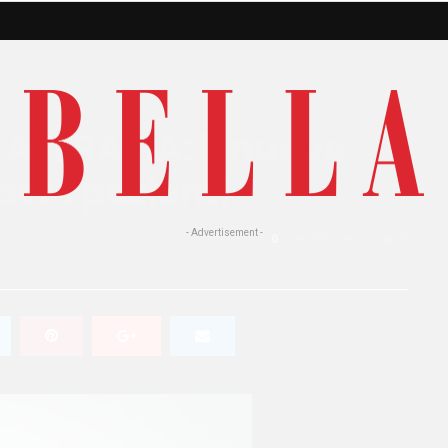
ATERAPIA: il nuovo
per i pazienti
- Advertisement -
0
380 Views
0