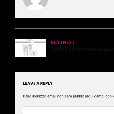
READ NEXT
La linea PUPA Home Spa:
LEAVE A REPLY
Il tuo indirizzo email non sarà pubblicato.
I campi obbli