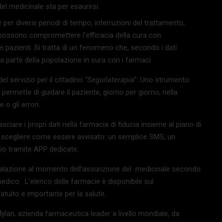
l medicinale sta per esaurirsi.
e per diversi periodi di tempo, interruzioni del trattamento,
e possono compromettere l’efficacia della cura con
i pazienti. Si tratta di un fenomeno che, secondo i dati
a parte della popolazione in cura con i farmaci.
el servizio per il cittadino
“Seguilaterapia
”. Uno strumento
permette di guidare il paziente, giorno per giorno, nella
o gli errori.
ciare i propri dati nella farmacia di fiducia insieme al piano di
a scegliere come essere avvisato: un semplice SMS, un
o tramite APP dedicate.
alazione al momento dell’assunzione del medicinale secondo
 medico. L’elenco delle farmacie è disponibile sul
ratuito e importante per la salute.
ylan, azienda farmaceutica leader a livello mondiale, da