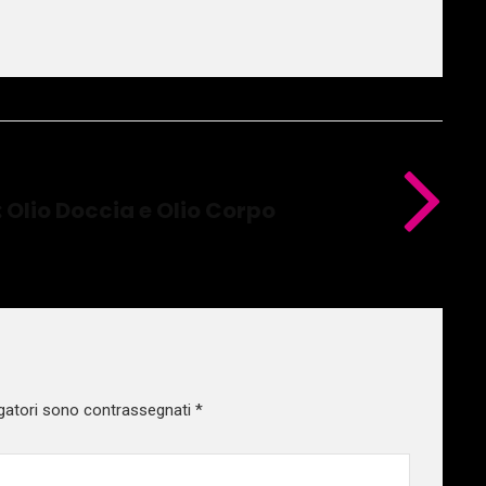
 Olio Doccia e Olio Corpo
gatori sono contrassegnati
*