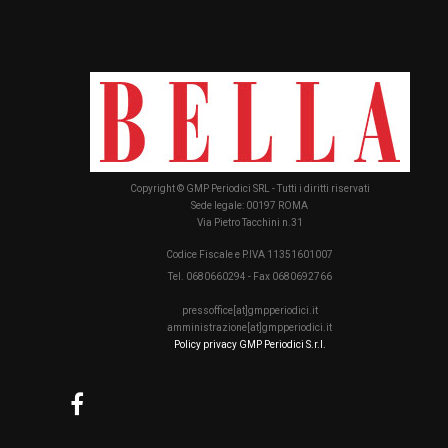
Copyright © GMP Periodici SRL - Tutti i diritti riservati
Sede legale: 00197 ROMA
Via Pietro Tacchini n.31
Codice Fiscale e P.IVA 11351601007
Tel. 0680660294 - Fax 0680692766
pressoffice[at]gmpperiodici.it
amministrazione[at]gmpperiodici.it
Policy privacy GMP Periodici S.r.l.