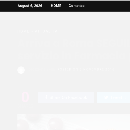
August 6, 2026
HOME
Contattaci
HOME
»
ATTUALITÀ
Arriva a Roma SEGUIL
servizio in Farmacia 
Redazione Bella
POSTED ON 8 NOVEMBRE 2016
0
Share On Facebook
Tweet It
SHARES