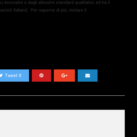
nnovativi e dagli altissimi standard qualitativi, ed ha il
sti Italiani). Per saperne di più, visitare il
Tweet It