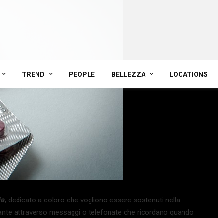
TREND
PEOPLE
BELLEZZA
LOCATIONS
ia
, dedicato a coloro che vogliono essere sostenuti nella
urante attraverso messaggi o telefonate che ricordano quando