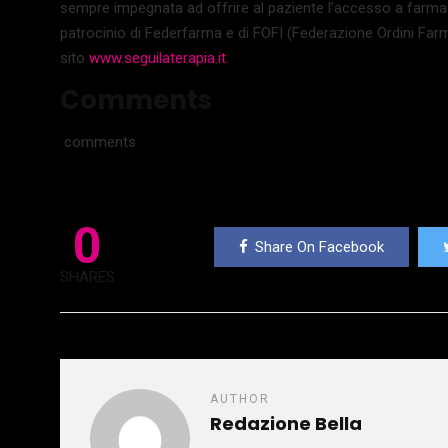
sempre impegnata ad offrire al paziente l’accesso a farmaci i
patrocinio di Federfarma e di FOFI (Federazione Ordini Farmaci
sito
www.seguilaterapia.it
.
Comments
comments
0
Share On Facebook
SHARES
AUTHOR
Redazione Bella