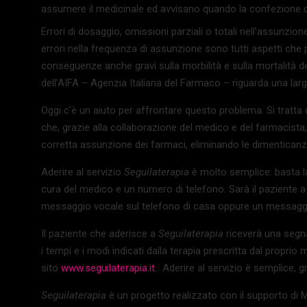
assumere il medicinale ed avvisano quando la confezione de
Errori di dosaggio, omissioni parziali o totali nell’assunzion
errori nella frequenza di assunzione sono tutti aspetti ch
conseguenze anche gravi sulla morbilità e sulla mortalità de
dell’AIFA – Agenzia Italiana del Farmaco – riguarda una larg
Oggi c’è un aiuto per affrontare questo problema. Si tratta d
che, grazie alla collaborazione del medico e del farmacista, 
corretta assunzione dei farmaci, eliminando le dimenticanze 
Aderire al servizio
Seguilaterapia
è molto semplice: basta las
cura del medico e un numero di telefono. Sarà il paziente 
messaggio vocale sul telefono di casa oppure un messaggi
Il paziente che aderisce a
Seguilaterapia
riceverà una segn
i tempi e i modi indicati dalla terapia prescritta dal proprio
sito
www.seguilaterapia.it
. Aderire al servizio è semplice, g
Seguilaterapia
è un progetto realizzato con il supporto di M