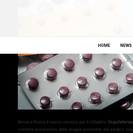
HOME
NEWS
Arriva a Roma il nuovo servizio per il cittadino
Seguilaterap
corretta assunzione delle terapie prescritte dal medico c