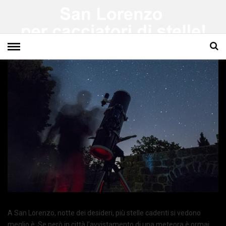
A San Lorenzo, notte dei desideri, più stelle cadenti si vedono
meglio è. Se però in città l’avvistamento di una meteora è ormai