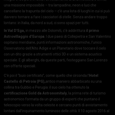
una missione impossibile – tra lampadine, neon e luci che
cancellano la trapunta del cielo – c’è una lista di luoghi in cui si può
davvero tornare a fare i cacciatori di stelle. Senza andare troppo
lontano: in Italia, da nord a sud, ci sono spazi per tutti.
In Val D’Ega,
in mezzo alle Dolomiti, c’è addirittura
il primo
Astrovillaggio d’Europa
. I due paesi di Collepietra e San Valentino
ospitano meridiane, punti informazioni astronomiche, l’unico
Osservatorio dell’Alto Adige e un Planetario dove toccare il cielo
con un dito grazie a strumenti ottici 3D e un sistema acustico
speciale. E gli alberghi, da queste parti, festeggiano San Lorenzo
con offerte speciali.
C’è poi il “buio certificato”, come quello che circonda l’
Hotel
Castello di Petroia (PG),
antico maniero abbarbicato su una
collina tra Gubbio e Perugia: il suo cielo ha ottenuto la
certificazione Gold da Astronomitaly
, la prima rete di turismo
astronomico formata da un gruppo di esperti che puntano il
telescopio verso la volta celeste e cercano punti di avvistamento
lontani dall’inquinamento luminoso delle città. Il 10 agosto 2016 al