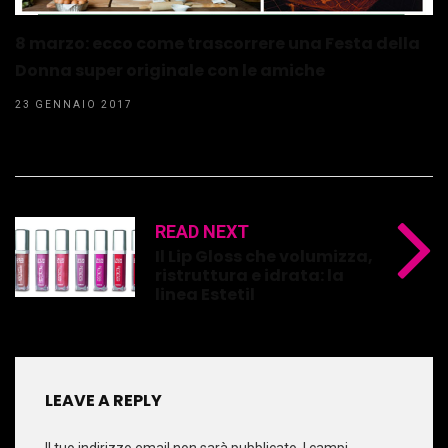
8 marzo: ecco come trascorrere una Festa della
Donna super originale con le amiche
23 GENNAIO 2017
READ NEXT
Il Lip Gloss che volumizza,
ristruttura e idrata: la
linea Estetil
LEAVE A REPLY