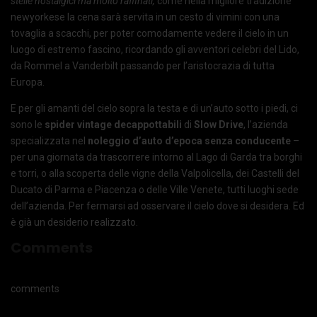
stelle nostalgici ma molto raffinati,
come nella migliore tradizione
newyorkese la cena sarà servita in un cesto di vimini con una
tovaglia a scacchi, per poter comodamente vedere il cielo in un
luogo di estremo fascino, ricordando gli avventori celebri del Lido,
da Rommel a Vanderbilt passando per l’aristocrazia di tutta
Europa.
E per gli amanti del cielo sopra la testa e di un’auto sotto i piedi, ci
sono le
spider vintage decappottabili
di
Slow Drive
, l’azienda
specializzata nel
noleggio d’auto d’epoca senza conducente
–
per una giornata da trascorrere intorno al Lago di Garda tra borghi
e torri, o alla scoperta delle vigne della Valpolicella, dei Castelli del
Ducato di Parma e Piacenza o delle Ville Venete, tutti luoghi sede
dell’azienda. Per fermarsi ad osservare il cielo dove si desidera. Ed
è già un desiderio realizzato.
Comments
comments