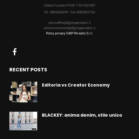
Codice Fiscale e P.IVA 11351601007
Tel. 0680660294 - Fax 0680692766
pressoffice[at]gmpperiodici.it
amministrazione[at]gmpperiodici.it
Policy privacy GMP Periodici S.r.l.
RECENT POSTS
Editoria vs Creator Economy
BLACKEY: anima denim, stile unico