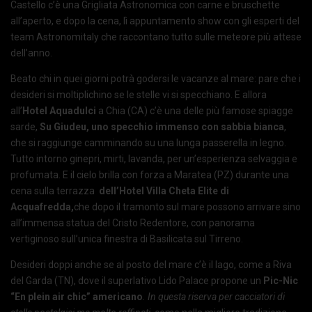
Castello c’è una Grigliata Astronomica con carne e bruschette
all’aperto, e dopo la cena, lì appuntamento show con gli esperti del
team Astronomitaly che raccontano tutto sulle meteore più attese
dell’anno.
Beato chi in quei giorni potrà godersi le vacanze al mare: pare che i
desideri si moltiplichino se le stelle vi si specchiano. E allora
all’
Hotel
Aquadulci
a Chia (CA) c’è una delle più famose spiagge
sarde,
Su Giudeu, uno specchio immenso con sabbia bianca
,
che si raggiunge camminando su una lunga passerella in legno.
Tutto intorno ginepri, mirti, lavanda, per un’esperienza selvaggia e
profumata. E il cielo brilla con forza a Maratea (PZ) durante una
cena sulla terrazza
dell’Hotel Villa Cheta Elite di
Acquafredda,
che dopo il tramonto sul mare possono arrivare sino
all’immensa statua del Cristo Redentore, con panorama
vertiginoso sull’unica finestra di Basilicata sul Tirreno.
Desideri doppi anche se al posto del mare c’è il lago, come a Riva
del Garda (TN), dove il superlativo Lido Palace propone un
Pic-Nic
“En plein air chic” americano
. In questa riserva per cacciatori di