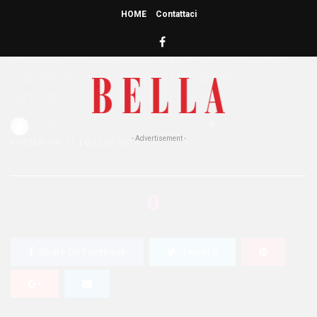
HOME
Contattaci
HOME
»
LOCATIONS
San Lorenzo, la notte delle stelle
cadenti: 6 idee in Italia per
andare.. a caccia di stelle!
Redazione Bella
0
494 Views
0
- Advertisement -
POSTED ON 11 LUGLIO 2016
0
SHARES
Share On Facebook
Tweet It