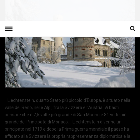
Il Liechtenstein, quarto Stato più piccolo d’Europa, è situato nella
valle del Reno, nelle Alpi, fra la Svizzera e l’Austria. Vi basti
pensare che è 2,5 volte più grande di San Marino e 81 volte più
grande del Principato di Monaco. ll Liechtenstein divenne un
principato nel 1719 e dopo la Prima guerra mondiale il paese ha
affidato alla Svizzera la propria rappresentanza diplomatica e la