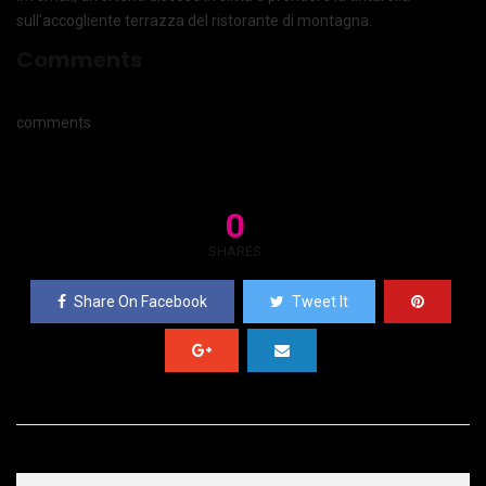
sull’accogliente terrazza del ristorante di montagna.
Comments
comments
0
SHARES
Share On Facebook
Tweet It