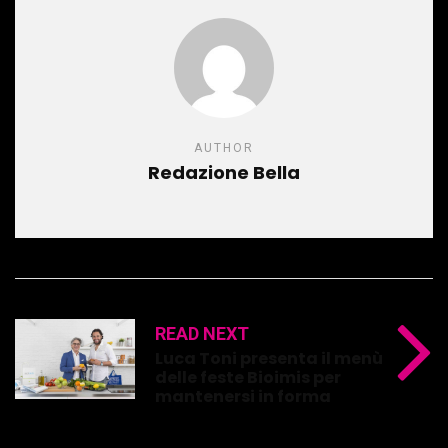
AUTHOR
Redazione Bella
READ NEXT
Luca Toni presenta il menù
delle feste Bioimis per
mantenersi in forma