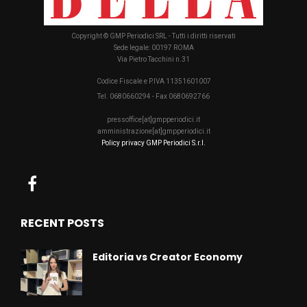
Copyright © GMP Periodici SRL - Tutti i diritti riservati
Sede legale: 00197 ROMA
Via Pietro Tacchini n.31
Codice Fiscale e P.IVA 11351601007
Tel. 0680660294 - Fax 0680692766
pressoffice[at]gmpperiodici.it
amministrazione[at]gmpperiodici.it
Policy privacy GMP Periodici S.r.l.
RECENT POSTS
Editoria vs Creator Economy