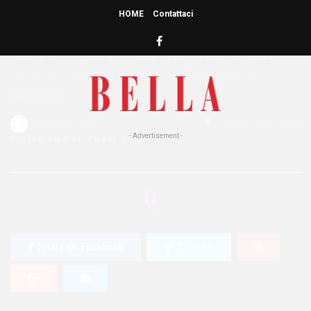
HOME
Contattaci
HOME
»
LOCATIONS
Alla scoperta del Liechtenstein:
meta ideale per un viaggio da
sogno
Redazione Bella
0
580 Views
0
- Advertisement -
POSTED ON 7 DICEMBRE 2016
0
SHARES
Share On Facebook
Tweet It