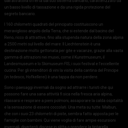
dall’attrattiva offerta dal suo sistema bancario, caratterizzato da
un basso livello di tassazione e da una rigida protezione del
segreto bancario.
I 160 chilometri quadrati del principato costituiscono un
meraviglioso angolo della Terra, che si estende dal bacino del
Reno, ricco di attrattive, fino alla stupenda natura della zona alpina
a 2500 metri sul livello del mare. Il Liechtenstein è una
destinazione molto gettonata per gite e vacanze, grazie alla vasta
gamma di attrazioni nei musei, come il Kunstmuseum, il
Landesmuseum e lo Skimuseum FIS, i suoi festival e l’eccellente
cucina. Per gli intenditori di vini la visita della cantina del Principe
(in tedesco, Hofkellerei) è una tappa da non perdere.
Sono i paesaggi invernali da sogno ad attrarre i turisti che qui
possono fare una sana attività fi sica nella fresca aria alpina,
rilassarsi e respirare a pieni polmoni, assaporare la calda ospitalità
e la sensazione di essere coccolati. Una meta su tutte: Malbun,
che con i suoi 23 chilometri di piste, sembra fatto apposta per le
famiglie con bambini. Qui viene voglia di fare ampie escursioni
invernali, divertenti discese in slitta o prendere la tintarella