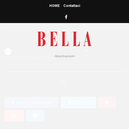
HOME
Contattaci
HOME
»
DIARY
Yamamay: una mostra
fotografica benefica per non
dimenticare
Redazione Bella
0
452 Views
0
- Advertisement -
POSTED ON 29 LUGLIO 2016
0
SHARES
Share On Facebook
Tweet It