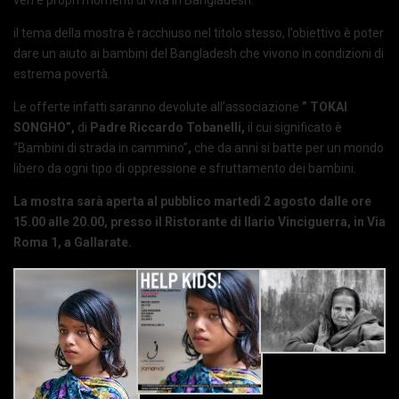
il tema della mostra è racchiuso nel titolo stesso, l’obiettivo è poter
dare un aiuto ai bambini del Bangladesh che vivono in condizioni di
estrema povertà.
Le offerte infatti saranno devolute all’associazione
” TOKAI
SONGHO”,
di
Padre Riccardo Tobanelli,
il cui significato è
“Bambini di strada in cammino”
,
che da anni si batte per un mondo
libero da ogni tipo di oppressione e sfruttamento dei bambini.
La mostra sarà aperta al pubblico martedì 2 agosto dalle ore
15.00 alle 20.00,
presso il Ristorante di Ilario Vinciguerra, in Via
Roma 1, a Gallarate.