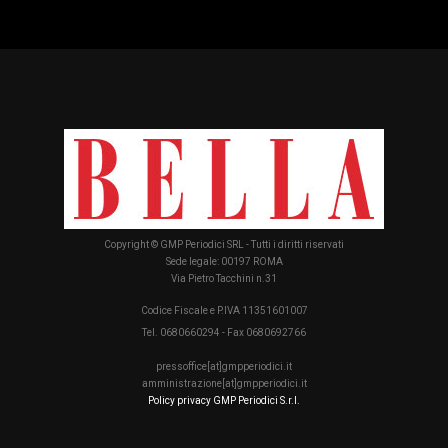
Copyright © GMP Periodici SRL - Tutti i diritti riservati
Sede legale: 00197 ROMA
Via Pietro Tacchini n.31
Codice Fiscale e P.IVA 11351601007
Tel. 0680660294 - Fax 0680692766
pressoffice[at]gmpperiodici.it
amministrazione[at]gmpperiodici.it
Policy privacy GMP Periodici S.r.l.