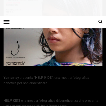
Yamamay
presenta “
HELP KIDS
“: una mostra fotografica
benefica per non dimenticare.
HELP KIDS
è la mostra fotografica di beneficenza che presenta
veri e propri momenti di vita in Bangladesh: