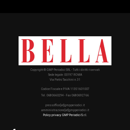
Copyright © GMP Periodici SRL - Tutti i diritti riservati
Sede legale: 00197 ROMA
Via Pietro Tacchini n.31
Codice Fiscale e P.IVA 11351601007
Tel. 0680660294 - Fax 0680692766
pressoffice[at]gmpperiodici.it
amministrazione[at]gmpperiodici.it
Policy privacy GMP Periodici S.r.l.