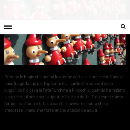
“Vi sono le bugie che hanno le gambe corte, e le bugie che hanno il
naso lungo: la tua per l’appunto è di quelle che hanno il naso
lungo.” Così diceva la Fata Turchina a Pinocchio, quando ha iniziato
a crescergli il naso per le ripetute frottole dette. Tutti conosciamo
l’omonima storia e tutti da bambini avevamo paura che ci
crescesse il naso, ma forse anche adesso da adulti.