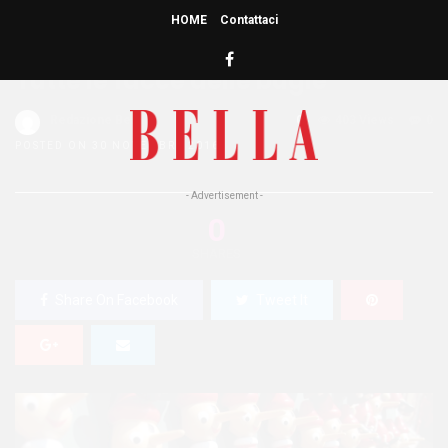
HOME
Contattaci
HOME
»
COSTUME E SOCIETA'
Tutte le facce delle bugie
Redazione Bella
0
403 Views
0
POSTED ON 30 NOVEMBRE 2016
- Advertisement -
0
SHARES
Share On Facebook
Tweet It