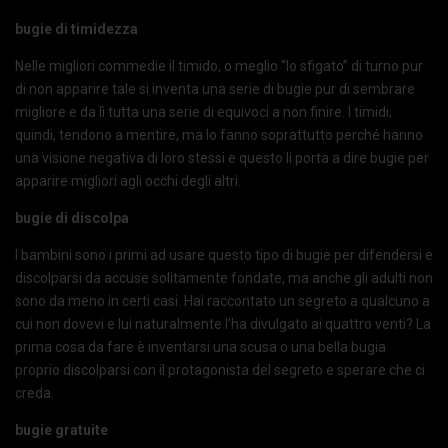
bugie di timidezza
Nelle migliori commedie il timido, o meglio “lo sfigato” di turno pur
di non apparire tale si inventa una serie di bugie pur di sembrare
migliore e da lì tutta una serie di equivoci a non finire. I timidi,
quindi, tendono a mentire, ma lo fanno soprattutto perché hanno
una visione negativa di loro stessi e questo li porta a dire bugie per
apparire migliori agli occhi degli altri.
bugie di discolpa
I bambini sono i primi ad usare questo tipo di bugie per difendersi e
discolparsi da accuse solitamente fondate, ma anche gli adulti non
sono da meno in certi casi. Hai raccontato un segreto a qualcuno a
cui non dovevi e lui naturalmente l’ha divulgato ai quattro venti? La
prima cosa da fare è inventarsi una scusa o una bella bugia
proprio discolparsi con il protagonista del segreto e sperare che ci
creda.
bugie gratuite