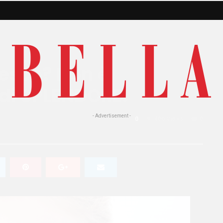
resco? Non è
 di SPLENDORE!
- Advertisement -
0
406 Views
0