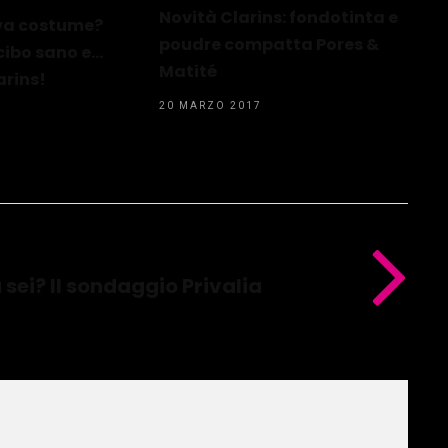
Novità Clarins: fondotinta e
va costume?
poudre compatta Pores &
cibo sano e…
Matité
arins!
20 MARZO 2017
 sei? Il sondaggio Privalia