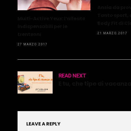
Ansia da pro
Tanto sport, 
Multi-Active Yeux: l’alleato
Body Fit di Cl
indispensabili per le
trentenni
21 MARZO 2017
27 MARZO 2017
READ NEXT
E tu, che tipo di vacanza
LEAVE A REPLY