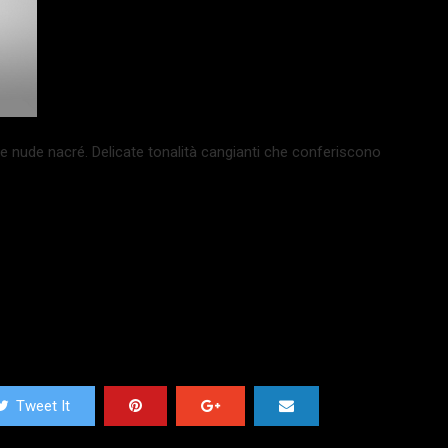
ce nude nacré. Delicate tonalità cangianti che conferiscono
Tweet It