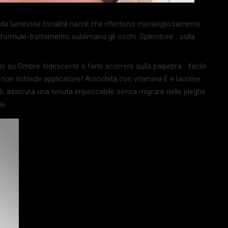
da luminose tonalità nacré che riflettono meravigliosamente
e e formule-trattamento sublimano gli occhi. Splendore… sulla
lo su Ombre Iridescente e farlo scorrere sulla palpebra… facile
n richiede applicatore! Arricchita con vitamina E e lacrime
ti, assicura una tenuta impeccabile senza migrare nelle pieghe
de.