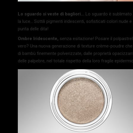
Lo sguardo si veste di bagliori…
Lo sguardo è sublimato 
la luce… Sottili pigmenti iridescenti, sofisticati colori nud
punta delle dita!
Ombre Iridescente,
senza esitazione! Posare il polpastrel
vero? Una nuova generazione di texture crème-poudre che no
di bambù finemente polverizzate, dalle proprietà opacizzan
delle palpebre, nel totale rispetto della loro fragile epidermi