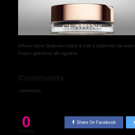
Riflessi nacré Qualsiasi colore di iride è sublimato da nuan
fresco splendore allo sguardo.
Comments
comments
0
Share On Facebook
SHARES