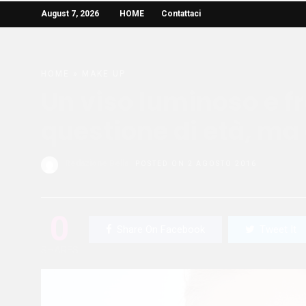
August 7, 2026
HOME
Contattaci
HOME
»
MAKE UP
Un viso luminoso e f
questione di età, ma
Redazione Bella
POSTED ON 2 AGOSTO 2016
0
Share On Facebook
Tweet It
SHARES