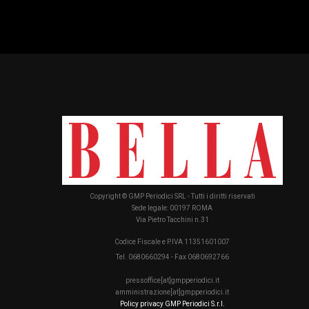
Copyright © GMP Periodici SRL - Tutti i diritti riservati
Sede legale: 00197 ROMA
Via Pietro Tacchini n.31
Codice Fiscale e P.IVA 11351601007
Tel. 0680660294 - Fax 0680692766
pressoffice[at]gmpperiodici.it
amministrazione[at]gmpperiodici.it
Policy privacy GMP Periodici S.r.l.