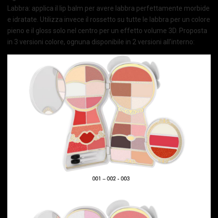
Labbra: applica il lip balm per avere labbra perfettamente morbide
e idratate. Utilizza invece il rossetto su tutte le labbra per un colore
pieno e il gloss solo nel centro per un effetto volume 3D. Proposta
in 3 versioni colore, ognuna disponibile in 2 versioni all’interno: