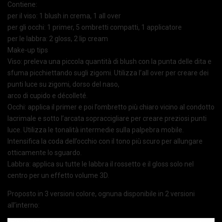
Contiene:
per il viso: 1 blush in crema, 1 all over
per gli occhi: 1 primer, 5 ombretti compatti, 1 applicatore
per le labbra: 2 gloss, 2 lip cream
Make-up tips
Viso: preleva una piccola quantità di blush con la punta delle dita e
sfuma picchiettando sugli zigomi. Utilizza l’all over per creare dei
punti luce su zigomi, dorso del naso,
arco di cupido e décolleté.
Occhi: applica il primer e poi l’ombretto più chiaro vicino al condotto
lacrimale e sotto l’arcata sopraccigliare per creare preziosi punti
luce. Utilizza le tonalità intermedie sulla palpebra mobile.
Intensifica la coda dell’occhio con il tono più scuro per allungare
otticamente lo sguardo.
Labbra: applica su tutte le labbra il rossetto e il gloss solo nel
centro per un effetto volume 3D.
Proposto in 3 versioni colore, ognuna disponibile in 2 versioni
all’interno: