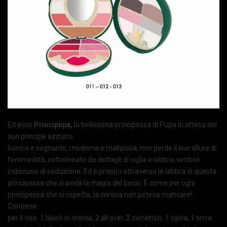
Ed ecco
Principupa,
la bellissima principessa di Pupa in attesa del
suo principe azzurro.
Ironica e sognante, moderna e maliziosa, non perde il suo allure di
femminilità, sottolineato da dettagli di ciglia e labbra, simboli
indiscussi di seduzione. Ed è proprio attraverso le labbra di questa
principessa che si svela la magia del bacio. E come per ogni
principessa che si rispetta, la corona non poteva mancare!
Contiene:
per il viso: 1 blush in crema, 2 all over, 2 correttori, 1 cipria, 1 terra