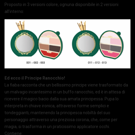
Proposto in 3 versioni colore, ognuna disponibile in 2 versioni
all’interno:
Ed ecco il Principe Ranocchio!
La fiaba racconta che un bellissimo principe viene trasformato da
un malvagio incantesimo in un buffo ranocchio, ed è in attesa di
ricevere il magico bacio dalla sua amata principessa. Pupa lo
interpreta in chiave ironica, attraverso forme semplici e
tondeggianti, mantenendo la principesca nobiltà del suo
personaggio attraverso una preziosa corona, che, come per
magia, si trasforma in un praticissimo applicatore occhi.
Contiene: