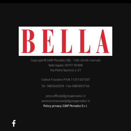
Copyright © GMP Periodici SRL - Tutti i diritti riservati
Sede legale: 00197 ROMA
Via Pietro Tacchini n.31
Codice Fiscale e P.IVA 11351601007
Tel. 0680660294 - Fax 0680692766
pressoffice[at]gmpperiodici.it
amministrazione[at]gmpperiodici.it
Policy privacy GMP Periodici S.r.l.