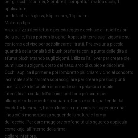
per gli occhi: 2 primer, 8 ombretti compatti, 1 matita occhi, 1
applicatore
per le labbra: 5 gloss, 5 lip cream, 1 lip balm
Make-up tips
Viso: utilizza il correttore per correggere occhiaie e imperfezioni
della pelle, fissa poi con la cipria. Applica la terra sugli zigomi e sul
contorno del viso per sottolinearne i tratti. Preleva una piccola
quantità della tonalità di blush preferita con la punta delle dita e
sfuma picchiettando sugli zigomi. Utilizza l’all over per creare die
punti luce su zigomi, dorso del naso, arco di cupido e décolleté.
Occhi: applica il primer e poi l’ombretto più chiaro vicino al condotto
lacrimale sotto l’arcata sopraccigliare per creare preziosi punti
luce. Utilizza le tonalità intermedie sulla palpebra mobile.
Intensifica la coda dell’occhio con il tono più scuro per
allungare otticamente lo sguardo. Con la matita, partendo dal
condotto lacrimale, traccia lungo la rima cigliare superiore una
linea più o meno spessa seguendo la naturale forma
dell’occhio. Per dare maggiore profondità allo sguardo applicala
come kajal all’interno della rima
cigliare inferiore.