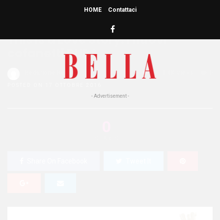
HOME
Contattaci
HOME
»
MAKE UP
This is a Love Story: i nuovi
cofanetti PUPA
Redazione Bella
0
1.8K Views
0
POSTED ON 17 OTTOBRE 2016
- Advertisement -
0
SHARES
Share On Facebook
Tweet It