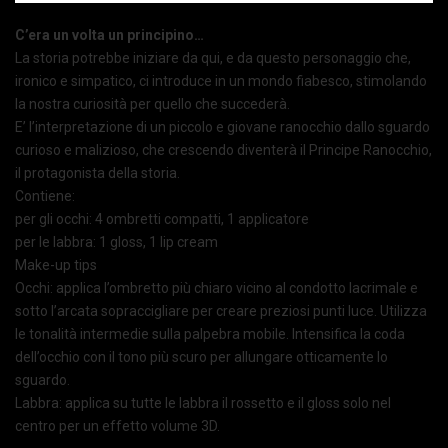
C’era un volta un principino…
La storia potrebbe iniziare da qui, e da questo personaggio che,
ironico e simpatico, ci introduce in un mondo fiabesco, stimolando
la nostra curiosità per quello che succederà.
E’ l’interpretazione di un piccolo e giovane ranocchio dallo sguardo
curioso e malizioso, che crescendo diventerà il Principe Ranocchio,
il protagonista della storia.
Contiene:
per gli occhi: 4 ombretti compatti, 1 applicatore
per le labbra: 1 gloss, 1 lip cream
Make-up tips
Occhi: applica l’ombretto più chiaro vicino al condotto lacrimale e
sotto l’arcata sopraccigliare per creare preziosi punti luce. Utilizza
le tonalità intermedie sulla palpebra mobile. Intensifica la coda
dell’occhio con il tono più scuro per allungare otticamente lo
sguardo.
Labbra: applica su tutte le labbra il rossetto e il gloss solo nel
centro per un effetto volume 3D.