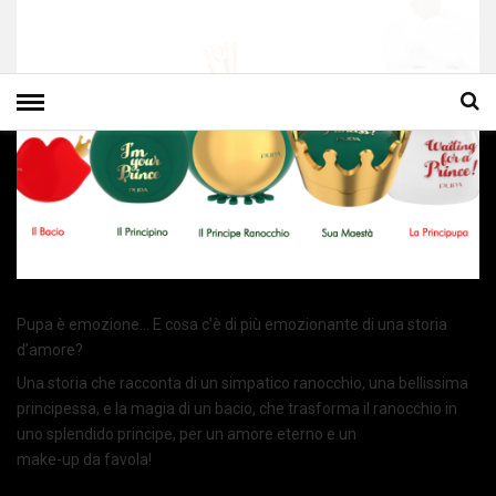
Pupa è emozione… E cosa c’è di più emozionante di una storia
d’amore?
Una storia che racconta di un simpatico ranocchio, una bellissima
principessa, e la magia di un bacio, che trasforma il ranocchio in
uno splendido principe, per un amore eterno e un
make-up da favola!