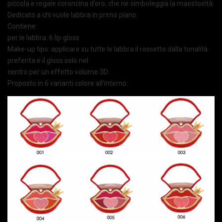
piccola e regale coroncina d’oro, che ne simboleggia la maestosità.
Dedicato a chi vuole labbra in primo piano.
Contiene:
per le labbra: 6 lip gloss
Make-up tips: applicare su tutte le labbra il rossetto dalla tonalità
preferita e il gloss solo nel
centro per un effetto volume 3D.
Proposto in 6 varianti colore all’interno: