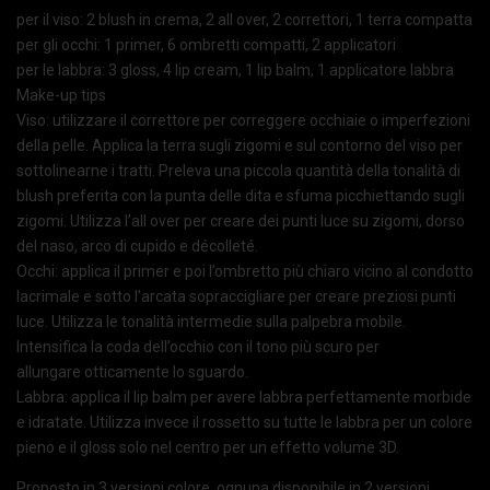
per il viso: 2 blush in crema, 2 all over, 2 correttori, 1 terra compatta
per gli occhi: 1 primer, 6 ombretti compatti, 2 applicatori
per le labbra: 3 gloss, 4 lip cream, 1 lip balm, 1 applicatore labbra
Make-up tips
Viso: utilizzare il correttore per correggere occhiaie o imperfezioni
della pelle. Applica la terra sugli zigomi e sul contorno del viso per
sottolinearne i tratti. Preleva una piccola quantità della tonalità di
blush preferita con la punta delle dita e sfuma picchiettando sugli
zigomi. Utilizza l’all over per creare dei punti luce su zigomi, dorso
del naso, arco di cupido e décolleté.
Occhi: applica il primer e poi l’ombretto più chiaro vicino al condotto
lacrimale e sotto l’arcata sopraccigliare per creare preziosi punti
luce. Utilizza le tonalità intermedie sulla palpebra mobile.
Intensifica la coda dell’occhio con il tono più scuro per
allungare otticamente lo sguardo.
Labbra: applica il lip balm per avere labbra perfettamente morbide
e idratate. Utilizza invece il rossetto su tutte le labbra per un colore
pieno e il gloss solo nel centro per un effetto volume 3D.
Proposto in 3 versioni colore, ognuna disponibile in 2 versioni