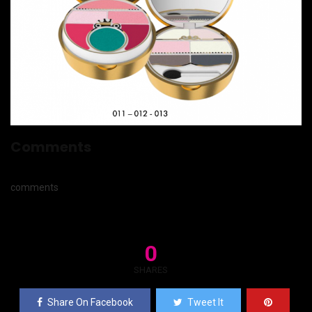
Comments
comments
0
SHARES
Share On Facebook
Tweet It