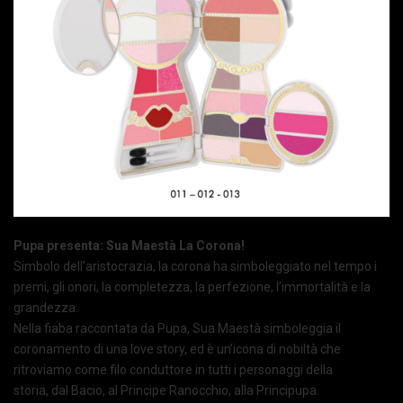
Pupa presenta: Sua Maestà La Corona!
Simbolo dell’aristocrazia, la corona ha simboleggiato nel tempo i
premi, gli onori, la completezza, la perfezione, l’immortalità e la
grandezza.
Nella fiaba raccontata da Pupa, Sua Maestà simboleggia il
coronamento di una love story, ed è un’icona di nobiltà che
ritroviamo come filo conduttore in tutti i personaggi della
storia, dal Bacio, al Principe Ranocchio, alla Principupa.