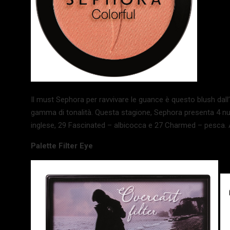
Il must Sephora per ravvivare le guance è questo blush dall’
gamma di tonalità. Questa stagione, Sephora presenta 4 n
inglese, 29 Fascinated – albicocca e 27 Charmed – pesca. 
Palette Filter Eye