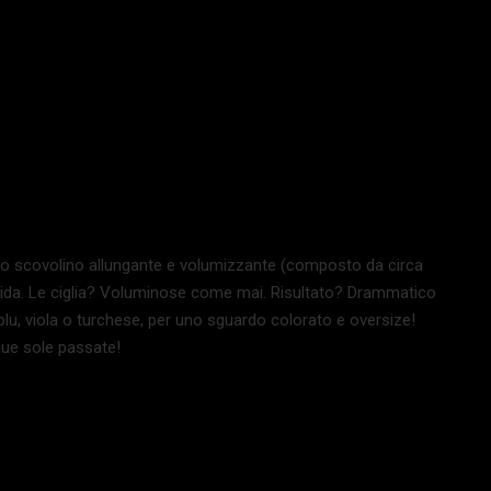
 dello scovolino allungante e volumizzante (composto da circa
fluida. Le ciglia? Voluminose come mai. Risultato? Drammatico
, blu, viola o turchese, per uno sguardo colorato e oversize!
due sole passate!