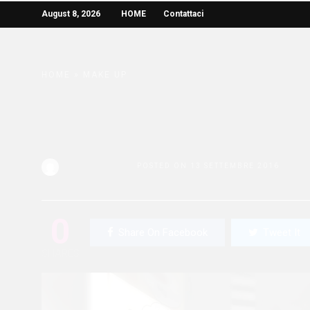
August 8, 2026
HOME
Contattaci
HOME
»
MAKE UP
Make up Back to Scho
collezione Sephora
Redazione Bella
POSTED ON 13 SETTEMBRE 2016
0
Share On Facebook
Tweet It
SHARES