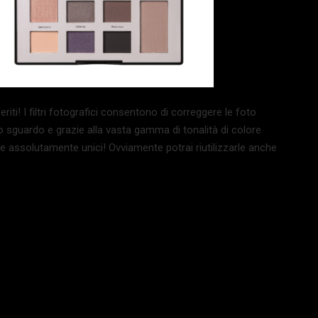
eferiti! I filtri fotografici consentono di correggere le foto
lo sguardo e grazie alla vasta gamma di tonalità di colore
 e assolutamente unici! Ovviamente potrai riutilizzarle anche