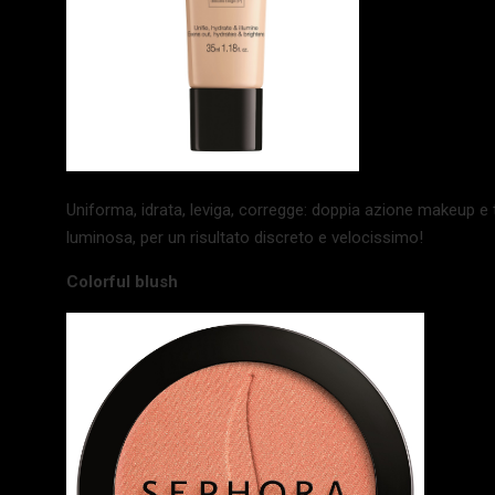
Uniforma, idrata, leviga, corregge: doppia azione makeup e 
luminosa, per un risultato discreto e velocissimo!
Colorful blush