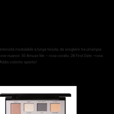
intensità modulabile a lunga tenuta, da scegliere tra un’ampia
uove nuance: 30 Amuse Me – rosa corallo, 28 First Date –rosa
Addio colorito spento!