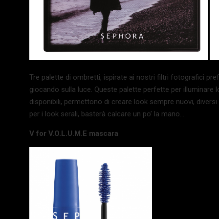
Tre palette di ombretti, ispirate ai nostri filtri fotografici pr
giocando sulla luce. Queste palette perfette per illuminare 
disponibili, permettono di creare look sempre nuovi, diversi
per i look serali, basterà calcare un po’ la mano…
V for V.O.L.U.M.E mascara