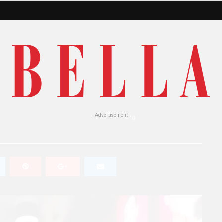
ol: Be Cool! La nuova
- Advertisement -
0
1.9K Views
0