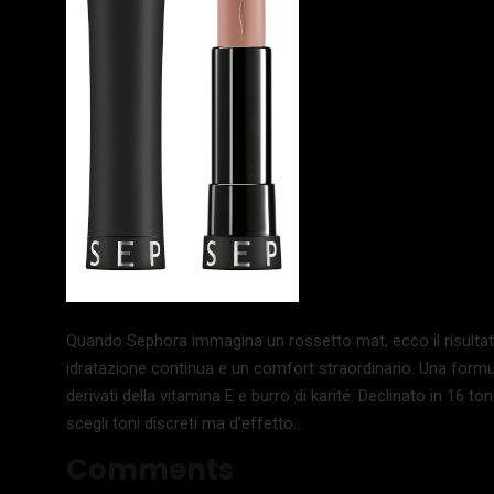
Quando Sephora immagina un rossetto mat, ecco il risultat
idratazione continua e un comfort straordinario. Una formul
derivati della vitamina E e burro di karité. Declinato in 16 ton
scegli toni discreti ma d’effetto…
Comments