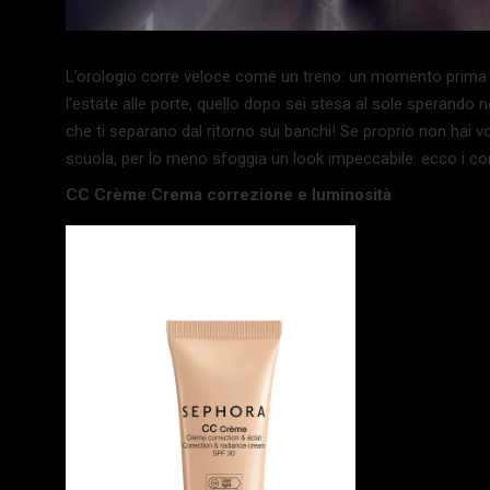
L’orologio corre veloce come un treno: un momento prima se
l’estate alle porte, quello dopo sei stesa al sole sperando n
che ti separano dal ritorno sui banchi! Se proprio non hai vo
scuola, per lo meno sfoggia un look impeccabile: ecco i co
CC Crème Crema correzione e luminosità