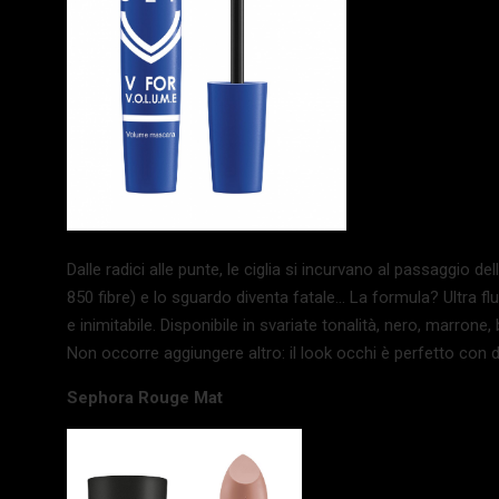
Dalle radici alle punte, le ciglia si incurvano al passaggio
850 fibre) e lo sguardo diventa fatale… La formula? Ultra 
e inimitabile. Disponibile in svariate tonalità, nero, marrone
Non occorre aggiungere altro: il look occhi è perfetto con 
Sephora Rouge Mat