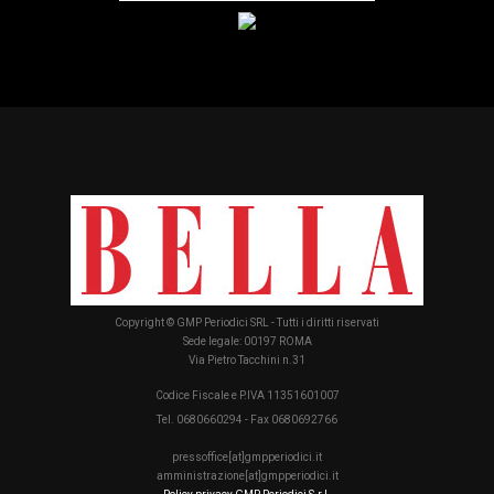
Copyright © GMP Periodici SRL - Tutti i diritti riservati
Sede legale: 00197 ROMA
Via Pietro Tacchini n.31
Codice Fiscale e P.IVA 11351601007
Tel. 0680660294 - Fax 0680692766
pressoffice[at]gmpperiodici.it
amministrazione[at]gmpperiodici.it