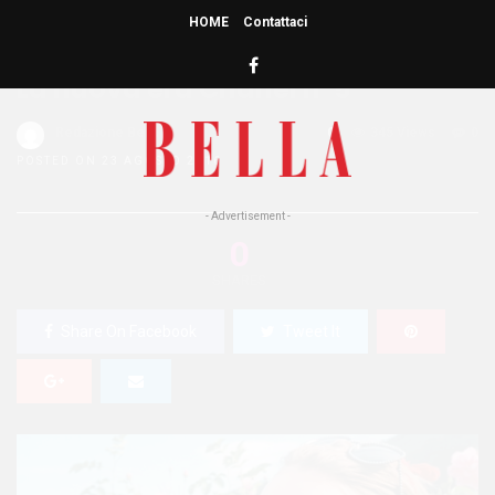
HOME
Contattaci
HOME
»
BELLEZZA
La nuova era Chanel n°5
Redazione Bella
0
345 Views
0
POSTED ON 23 AGOSTO 2016
- Advertisement -
0
SHARES
Share On Facebook
Tweet It