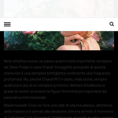
Note olfattive nuove, un passo avanti molto importante compiuto
da Oliver Polge in casa Chanel. Il soggetto principale di questa
storia non è una semplice bottiglietta contenente una fragranza
profumata. No, perché Chanel N°5 è stato, nella storia, sempre
qualcosa in più di un semplice profumo. Nettare di bellezza in
grado di vestire di incanto le figure femminili più importanti del
panorama internazionale.
Mademoiselle Coco ne fece uno stile di vita ma adesso, all’interno
della maison si è arrivati alla decisione che era arrivato il momento
di “cambiare” pur rimanendo fedelmente ancorati al valori cardine