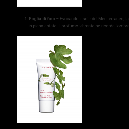
Foglia di fico
– Evocando il sole del Mediterraneo, la 
in piena estate. Il profumo vibrante ne ricorda l’ombr