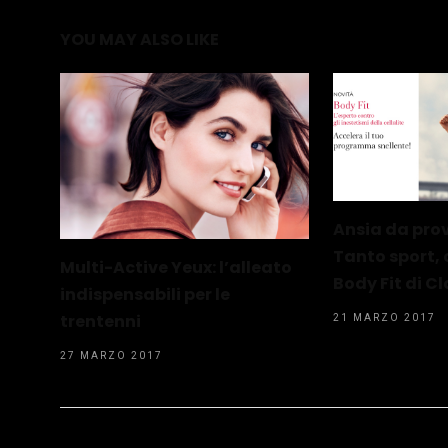
YOU MAY ALSO LIKE
Ansia da pro
Tanto sport, 
Multi-Active Yeux: l’alleato
Body Fit di Cl
indispensabili per le
trentenni
21 MARZO 2017
27 MARZO 2017