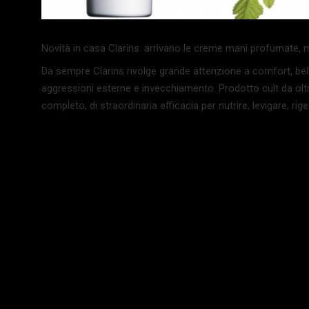
Novità in casa Clarins: arrivano le creme mani profumate, ma
Da sempre Clarins rivolge grande attenzione a comfort, be
aggressioni esterne e invecchiamento. Prodotto cult da ol
completo, di straordinaria efficacia per nutrire, levigare, ri