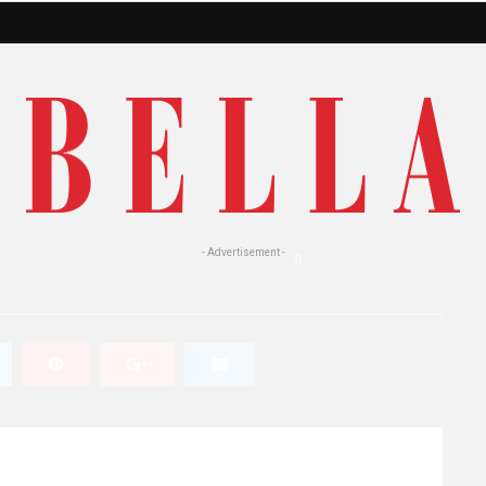
ni profumate in
- Advertisement -
0
571 Views
0