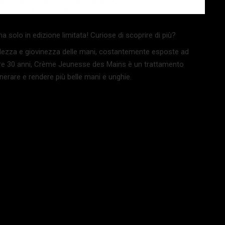
 solo in edizione limitata! Curiose di scoprire di più?
llezza e giovinezza delle mani, costantemente esposte ad
tre 30 anni, Crème Jeunesse des Mains è un trattamento
generare e rendere più belle mani e unghie.