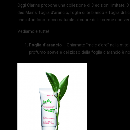
Oggi Clarins propone una collezione di 3 edizioni limitate, 3
des Mains: foglia d’arancio, foglia di tè bianco e foglia di f
che infondono tocco naturale al cuore delle creme con verd
Vediamole tutte!
Foglia d’arancio
– Chiamate “mele d’oro” nella mitolo
profumo soave e delizioso della foglia d’arancio è not