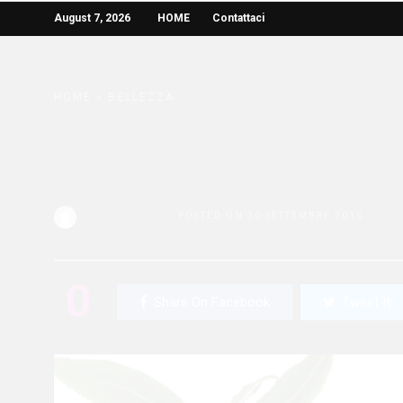
August 7, 2026
HOME
Contattaci
HOME
»
BELLEZZA
Clarins: le creme ma
edizione limitata!
Redazione Bella
POSTED ON 30 SETTEMBRE 2016
0
Share On Facebook
Tweet It
SHARES