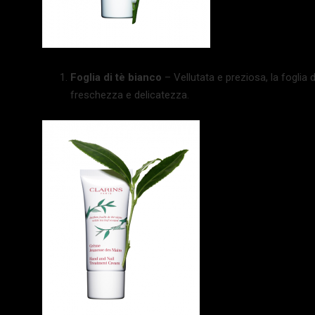
Foglia di tè bianco
– Vellutata e preziosa, la foglia 
freschezza e delicatezza.