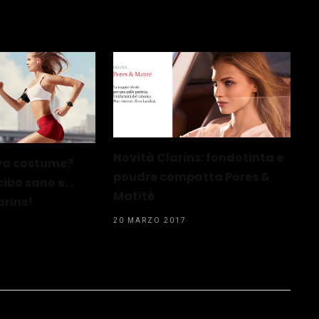
Novità Clarins: fondotinta e
va costume?
poudre compatta Pores &
cibo sano e…
Matité
arins!
20 MARZO 2017